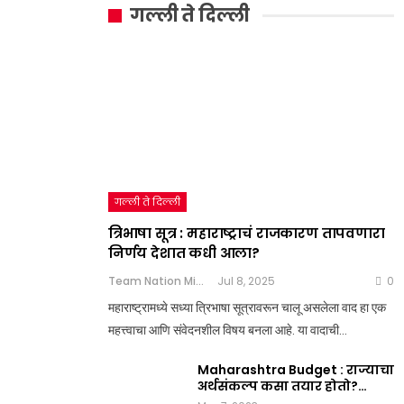
गल्ली ते दिल्ली
गल्ली ते दिल्ली
त्रिभाषा सूत्र : महाराष्ट्राचं राजकारण तापवणारा
निर्णय देशात कधी आला?
Team Nation Mic
Jul 8, 2025
0
महाराष्ट्रामध्ये सध्या त्रिभाषा सूत्रावरून चालू असलेला वाद हा एक
महत्त्वाचा आणि संवेदनशील विषय बनला आहे. या वादाची…
Maharashtra Budget : राज्याचा
अर्थसंकल्प कसा तयार होतो?…