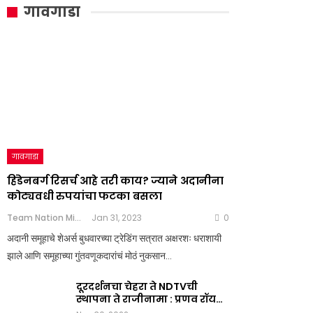
गावगाडा
गावगाडा
हिंडेनबर्ग रिसर्च आहे तरी काय? ज्याने अदानीना
कोट्यवधी रुपयांचा फटका बसला
Team Nation Mic
Jan 31, 2023
0
अदानी समूहाचे शेअर्स बुधवारच्या ट्रेडिंग सत्रात अक्षरशः धराशायी
झाले आणि समूहाच्या गुंतवणूकदारांचं मोठं नुकसान…
दूरदर्शनचा चेहरा ते NDTVची
स्थापना ते राजीनामा : प्रणव रॉय…