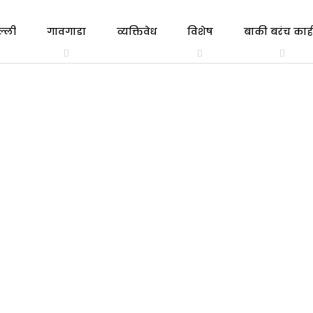
ल्ली
गावगाडा
व्यक्तिवेध
विशेष
बाकी बरंच काही
त्रिभाषा
एकाच
गल्ली ते दिल्ली
व्यक्तिवेध