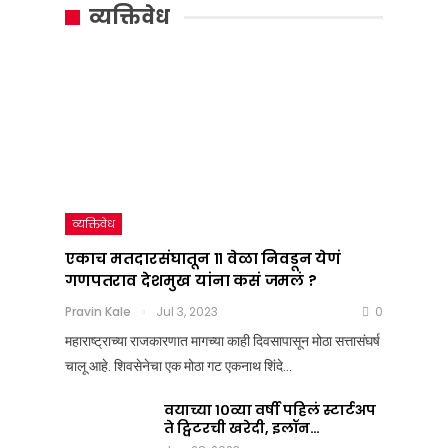
सूत्र
मतदारसंघातून
व्यक्तिवेध
:
११
महाराष्ट्राचं
वेळा
राजकारण
निवडून
तापवणारा
येणं
निर्णय
गणपतराव
देशात
देशमुख
व्यक्तिवेध
कधी
यांना
एकाच मतदारसंघातून ११ वेळा निवडून येणं
गणपतराव देशमुख यांना कसं जमलं ?
आला?
कसं
Pravin Kale
Jul 3, 2023
0
जमलं
Team Nation Mic
महाराष्ट्राच्या राजकारणात मागच्या काही दिवसापासून मोठा सत्तासंघर्ष
Jul
?
चालू आहे. शिवसेनेचा एक मोठा गट एकनाथ शिंदे…
8,
2025
Pravin Kale
0
वयाच्या १०व्या वर्षी पहिलं स्टार्टअप
Jul
ते ट्विटरची खरेदी, इलॉन…
3,