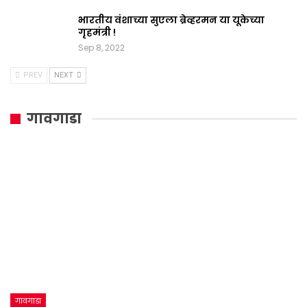
भारतीय वंशाच्या सुएला ब्रेव्हरमन या यूकेच्या
गृहमंत्री !
Sep 8, 2022
PREV
NEXT
गावगाडा
गावगाडा