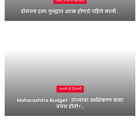
UNCATEGORISED
डोनाल्ड ट्रम्प गुन्ह्यात अटक होणारे पहिले माजी…
गल्ली ते दिल्ली
Maharashtra Budget : राज्याचा अर्थसंकल्प कसा
तयार होतो?…