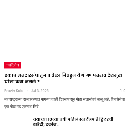
व्यक्तिवेध
एकाच मतदारसंघातून ११ वेळा निवडून येणं गणपतराव देशमुख
यांना कसं जमलं ?
Pravin Kale
Jul 3, 2023
0
महाराष्ट्राच्या राजकारणात मागच्या काही दिवसापासून मोठा सत्तासंघर्ष चालू आहे. शिवसेनेचा
एक मोठा गट एकनाथ शिंदे…
वयाच्या १०व्या वर्षी पहिलं स्टार्टअप ते ट्विटरची
खरेदी, इलॉन…