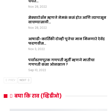
चर्चेत…
Nov 28, 2022
सेक्सटोर्शन म्हणजे नेमकं कसं होत आणि त्यापासून
वाचण्यासाठी…
Nov 28, 2022
आषाढी-कार्तिकी दोन्ही पूजेचा मान मिळणारे देवेंद्र
फडणवीस…
Nov 3, 2022
पर्यावरणपूरक गणपती मूर्ती म्हणजे मातीचा
गणपती कसा ओळखाल ?
Sep 10, 2022
PREV
NEXT
बघा कि राव (व्हिडीओ)