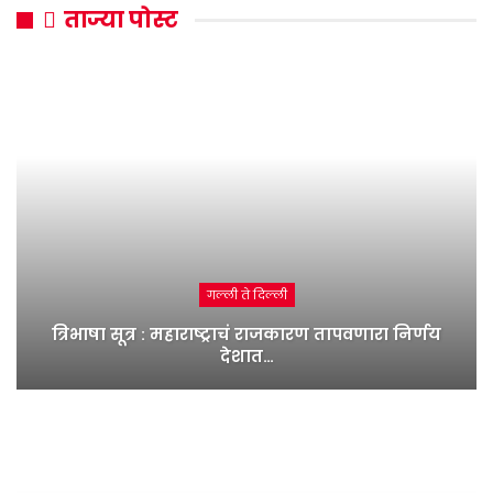
ताज्या पोस्ट
गल्ली ते दिल्ली
त्रिभाषा सूत्र : महाराष्ट्राचं राजकारण तापवणारा निर्णय
देशात…