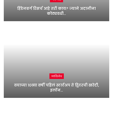
हिंडेनबर्ग रिसर्च आहे तरी काय? ज्याने अदानीना
कोट्यवधी…
व्यक्तिवेध
वयाच्या १०व्या वर्षी पहिलं स्टार्टअप ते ट्विटरची खरेदी,
इलॉन…