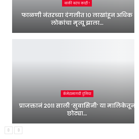
बाकी बरंच काही !
फाळणी नंतरच्या दंगलीत १० लाखांहून अधिक
लोकांचा मृत्यू झाला…
कॅमेरामागची दुनिया
प्राजक्तानं 2011 साली ‘सुवासिनी’ या मालिकेतून
छोट्या…