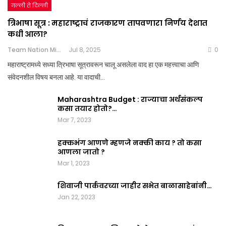
गल्ली ते दिल्ली
त्रिभाषा सूत्र : महाराष्ट्राचं राजकारण तापवणारा निर्णय देशात
कधी आला?
Team Nation Mic
Jul 8, 2025
0
महाराष्ट्रामध्ये सध्या त्रिभाषा सूत्रावरून चालू असलेला वाद हा एक महत्त्वाचा आणि
संवेदनशील विषय बनला आहे. या वादाची…
Maharashtra Budget : राज्याचा अर्थसंकल्प
कसा तयार होतो?…
Mar 7, 2023
हक्कभंग आणणे म्हणजे नक्की काय ? तो कसा
आणला जातो ?
Mar 1, 2023
शिवाजी पार्कवरच्या जाहीर सभेत बाळासाहेबांनी…
Jan 22, 2023