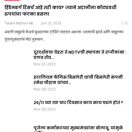
हिंडेनबर्ग रिसर्च आहे तरी काय? ज्याने अदानीना कोट्यवधी
रुपयांचा फटका बसला
Team Nation Mic
Jan 31, 2023
0
अदानी समूहाचे शेअर्स बुधवारच्या ट्रेडिंग सत्रात अक्षरशः धराशायी झाले आणि समूहाच्या
गुंतवणूकदारांचं मोठं नुकसान…
दूरदर्शनचा चेहरा ते NDTVची स्थापना ते राजीनामा :
प्रणव रॉय…
Nov 30, 2022
इटालियन फॅलिस बिसलेरी यांची बिसलेरी कंपनी
रमेश चौहान यांच्या…
Nov 28, 2022
२६/११ च्या त्या चार दिवसात काय काय घडलं होतं ?
Nov 28, 2022
पूजेला कर्नाकटच्या मुख्यमंत्र्यांना बोलावू, यामुळे