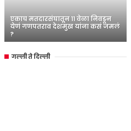
एकाच मतदारसंघातून ११ वेळा निवडून
येणं गणपतराव देशमुख यांना कसं जमलं
?
गल्ली ते दिल्ली