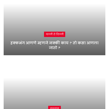
गल्ली ते दिल्ली
हक्कभंग आणणे म्हणजे नक्की काय ? तो कसा आणला
जातो ?
गावगाडा