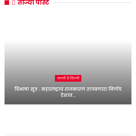
ताज्या पोस्ट
गल्ली ते दिल्ली
त्रिभाषा सूत्र : महाराष्ट्राचं राजकारण तापवणारा निर्णय
देशात…