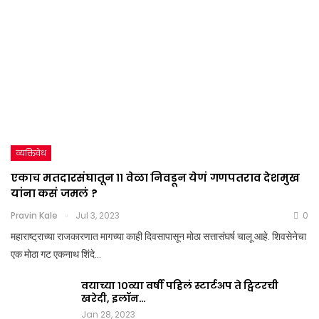
व्यक्तिवेध
एकाच मतदारसंघातून ११ वेळा निवडून येणं गणपतराव देशमुख
यांना कसं जमलं ?
Pravin Kale
Jul 3, 2023
0
महाराष्ट्राच्या राजकारणात मागच्या काही दिवसापासून मोठा सत्तासंघर्ष चालू आहे. शिवसेनेचा
एक मोठा गट एकनाथ शिंदे…
वयाच्या १०व्या वर्षी पहिलं स्टार्टअप ते ट्विटरची
खरेदी, इलॉन…
Jan 28, 2023