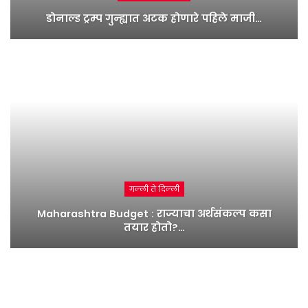
डोनाल्ड ट्रम्प गुन्ह्यात अटक होणारे पहिले माजी…
गल्ली ते दिल्ली
Maharashtra Budget : राज्याचा अर्थसंकल्प कसा
तयार होतो?…