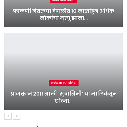
बाकी बरंच काही !
फाळणी नंतरच्या दंगलीत १० लाखांहून अधिक
लोकांचा मृत्यू झाला…
कॅमेरामागची दुनिया
प्राजक्तानं 2011 साली ‘सुवासिनी’ या मालिकेतून
छोट्या…