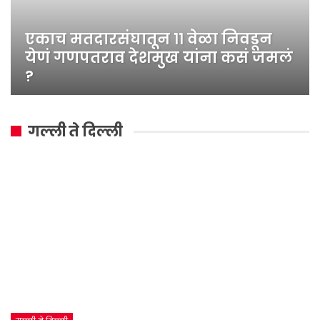
एकाच मतदारसंघातून ११ वेळा निवडून
येणं गणपतराव देशमुख यांना कसं जमलं
?
गल्ली ते दिल्ली