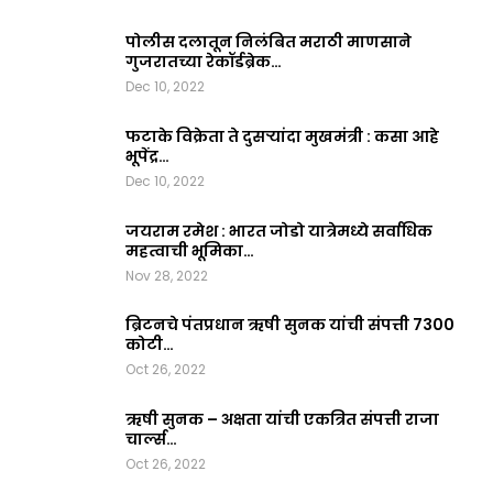
पोलीस दलातून निलंबित मराठी माणसाने
गुजरातच्या रेकॉर्डब्रेक…
Dec 10, 2022
फटाके विक्रेता ते दुसऱ्यांदा मुखमंत्री : कसा आहे
भूपेंद्र…
Dec 10, 2022
जयराम रमेश : भारत जोडो यात्रेमध्ये सर्वाधिक
महत्वाची भूमिका…
Nov 28, 2022
ब्रिटनचे पंतप्रधान ऋषी सुनक यांची संपत्ती 7300
कोटी…
Oct 26, 2022
ऋषी सुनक – अक्षता यांची एकत्रित संपत्ती राजा
चार्ल्स…
Oct 26, 2022