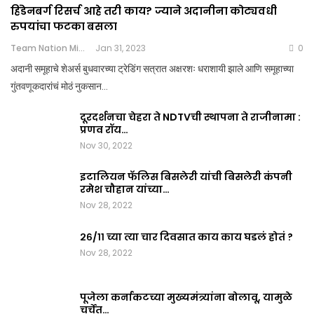
हिंडेनबर्ग रिसर्च आहे तरी काय? ज्याने अदानीना कोट्यवधी
रुपयांचा फटका बसला
Team Nation Mic
Jan 31, 2023
0
अदानी समूहाचे शेअर्स बुधवारच्या ट्रेडिंग सत्रात अक्षरशः धराशायी झाले आणि समूहाच्या
गुंतवणूकदारांचं मोठं नुकसान…
दूरदर्शनचा चेहरा ते NDTVची स्थापना ते राजीनामा :
प्रणव रॉय…
Nov 30, 2022
इटालियन फॅलिस बिसलेरी यांची बिसलेरी कंपनी
रमेश चौहान यांच्या…
Nov 28, 2022
२६/११ च्या त्या चार दिवसात काय काय घडलं होतं ?
Nov 28, 2022
पूजेला कर्नाकटच्या मुख्यमंत्र्यांना बोलावू, यामुळे
चर्चेत…