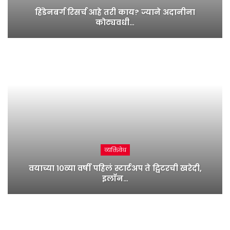
हिंडेनबर्ग रिसर्च आहे तरी काय? ज्याने अदानीना
कोट्यवधी…
व्यक्तिवेध
वयाच्या १०व्या वर्षी पहिलं स्टार्टअप ते ट्विटरची खरेदी,
इलॉन…