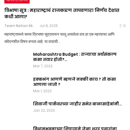
गल्ली ते दिल्ली
त्रिभाषा सूत्र : महाराष्ट्राचं राजकारण तापवणारा निर्णय देशात
कधी आला?
Team Nation Mic
Jul 8, 2025
0
महाराष्ट्रामध्ये सध्या त्रिभाषा सूत्रावरून चालू असलेला वाद हा एक महत्त्वाचा आणि
संवेदनशील विषय बनला आहे. या वादाची…
Maharashtra Budget : राज्याचा अर्थसंकल्प
कसा तयार होतो?…
Mar 7, 2023
हक्कभंग आणणे म्हणजे नक्की काय ? तो कसा
आणला जातो ?
Mar 1, 2023
शिवाजी पार्कवरच्या जाहीर सभेत बाळासाहेबांनी…
Jan 22, 2023
विधानभवनाच्या शिपायाने जेव्हा शरद पवारांना