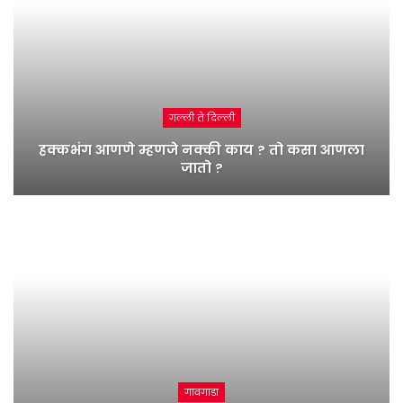
गल्ली ते दिल्ली
हक्कभंग आणणे म्हणजे नक्की काय ? तो कसा आणला
जातो ?
गावगाडा