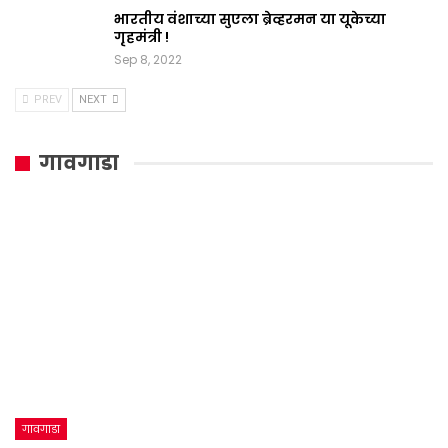
भारतीय वंशाच्या सुएला ब्रेव्हरमन या यूकेच्या
गृहमंत्री !
Sep 8, 2022
PREV
NEXT
गावगाडा
गावगाडा