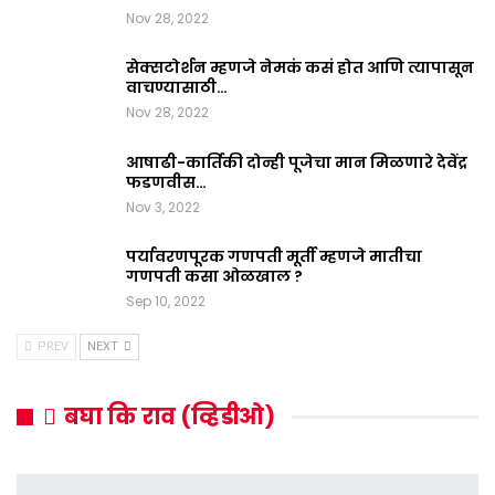
Nov 28, 2022
सेक्सटोर्शन म्हणजे नेमकं कसं होत आणि त्यापासून
वाचण्यासाठी…
Nov 28, 2022
आषाढी-कार्तिकी दोन्ही पूजेचा मान मिळणारे देवेंद्र
फडणवीस…
Nov 3, 2022
पर्यावरणपूरक गणपती मूर्ती म्हणजे मातीचा
गणपती कसा ओळखाल ?
Sep 10, 2022
PREV
NEXT
बघा कि राव (व्हिडीओ)