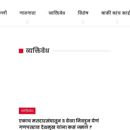
ल्ली
गावगाडा
व्यक्तिवेध
विशेष
बाकी बरंच काही
त्रिभाषा
एकाच
गल्ली ते दिल्ली
व्यक्तिवेध
सूत्र
मतदारसंघातून
व्यक्तिवेध
:
११
महाराष्ट्राचं
वेळा
राजकारण
निवडून
तापवणारा
येणं
निर्णय
गणपतराव
देशात
देशमुख
व्यक्तिवेध
कधी
यांना
एकाच मतदारसंघातून ११ वेळा निवडून येणं
गणपतराव देशमुख यांना कसं जमलं ?