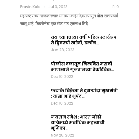
आला?
कसं
Pravin Kale
Jul 3, 2023
0
जमलं
Team Nation Mic
महाराष्ट्राच्या राजकारणात मागच्या काही दिवसापासून मोठा सत्तासंघर्ष
Jul
?
चालू आहे. शिवसेनेचा एक मोठा गट एकनाथ शिंदे…
8,
2025
Pravin Kale
0
वयाच्या १०व्या वर्षी पहिलं स्टार्टअप
Jul
ते ट्विटरची खरेदी, इलॉन…
3,
Jan 28, 2023
2023
0
पोलीस दलातून निलंबित मराठी
माणसाने गुजरातच्या रेकॉर्डब्रेक…
Dec 10, 2022
फटाके विक्रेता ते दुसऱ्यांदा मुखमंत्री
: कसा आहे भूपेंद्र…
Dec 10, 2022
जयराम रमेश : भारत जोडो
यात्रेमध्ये सर्वाधिक महत्वाची
भूमिका…
Nov 28, 2022