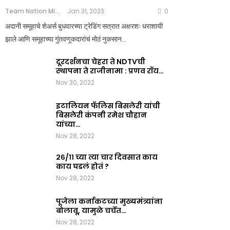
Team Nation Mic
Jan 31, 2023
0
अदानी समूहाचे शेअर्स बुधवारच्या ट्रेडिंग सत्रात अक्षरशः धराशायी
झाले आणि समूहाच्या गुंतवणूकदारांचं मोठं नुकसान…
दूरदर्शनचा चेहरा ते NDTVची
स्थापना ते राजीनामा : प्रणव रॉय…
Nov 30, 2022
इटालियन फॅलिस बिसलेरी यांची
बिसलेरी कंपनी रमेश चौहान
यांच्या…
Nov 28, 2022
२६/११ च्या त्या चार दिवसात काय
काय घडलं होतं ?
Nov 28, 2022
पूजेला कर्नाकटच्या मुख्यमंत्र्यांना
बोलावू, यामुळे चर्चेत…
Nov 28, 2022