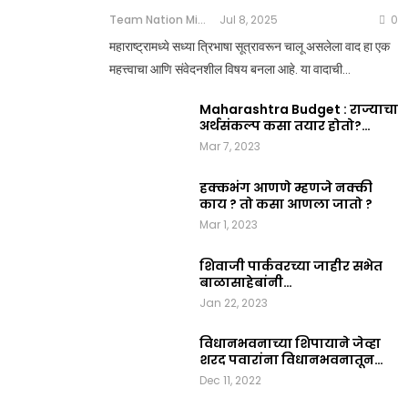
Team Nation Mic
Jul 8, 2025
0
महाराष्ट्रामध्ये सध्या त्रिभाषा सूत्रावरून चालू असलेला वाद हा एक
महत्त्वाचा आणि संवेदनशील विषय बनला आहे. या वादाची…
Maharashtra Budget : राज्याचा
अर्थसंकल्प कसा तयार होतो?…
Mar 7, 2023
हक्कभंग आणणे म्हणजे नक्की
काय ? तो कसा आणला जातो ?
Mar 1, 2023
शिवाजी पार्कवरच्या जाहीर सभेत
बाळासाहेबांनी…
Jan 22, 2023
विधानभवनाच्या शिपायाने जेव्हा
शरद पवारांना विधानभवनातून…
Dec 11, 2022