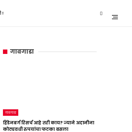
 !
गावगाडा
गावगाडा
हिंडेनबर्ग रिसर्च आहे तरी काय? ज्याने अदानीना
कोट्यवधी रुपयांचा फटका बसला