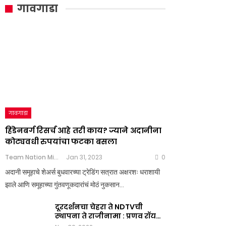
गावगाडा
गावगाडा
हिंडेनबर्ग रिसर्च आहे तरी काय? ज्याने अदानीना
कोट्यवधी रुपयांचा फटका बसला
Team Nation Mic
Jan 31, 2023
0
अदानी समूहाचे शेअर्स बुधवारच्या ट्रेडिंग सत्रात अक्षरशः धराशायी
झाले आणि समूहाच्या गुंतवणूकदारांचं मोठं नुकसान…
दूरदर्शनचा चेहरा ते NDTVची
स्थापना ते राजीनामा : प्रणव रॉय…