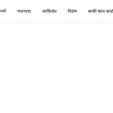
ल्ली
गावगाडा
व्यक्तिवेध
विशेष
बाकी बरंच काही
त्रिभाषा
एकाच
गल्ली ते दिल्ली
व्यक्तिवेध