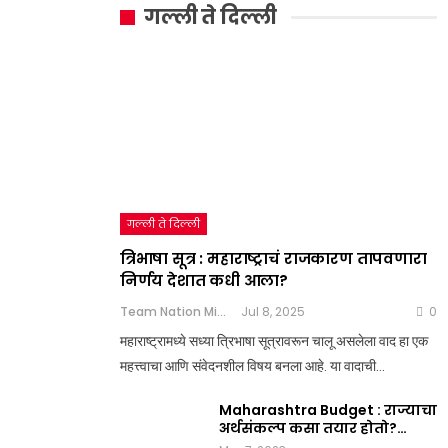
गल्ली ते दिल्ली
गल्ली ते दिल्ली
त्रिभाषा सूत्र : महाराष्ट्राचं राजकारण तापवणारा
निर्णय देशात कधी आला?
Team Nation Mic
Jul 8, 2025
0
महाराष्ट्रामध्ये सध्या त्रिभाषा सूत्रावरून चालू असलेला वाद हा एक
महत्त्वाचा आणि संवेदनशील विषय बनला आहे. या वादाची…
Maharashtra Budget : राज्याचा
अर्थसंकल्प कसा तयार होतो?…