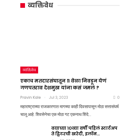
सूत्र
मतदारसंघातून
व्यक्तिवेध
:
११
महाराष्ट्राचं
वेळा
राजकारण
निवडून
तापवणारा
येणं
निर्णय
गणपतराव
देशात
देशमुख
व्यक्तिवेध
कधी
यांना
एकाच मतदारसंघातून ११ वेळा निवडून येणं
गणपतराव देशमुख यांना कसं जमलं ?
आला?
कसं
Pravin Kale
Jul 3, 2023
0
जमलं
Team Nation Mic
महाराष्ट्राच्या राजकारणात मागच्या काही दिवसापासून मोठा सत्तासंघर्ष
Jul
?
चालू आहे. शिवसेनेचा एक मोठा गट एकनाथ शिंदे…
8,
2025
Pravin Kale
0
वयाच्या १०व्या वर्षी पहिलं स्टार्टअप
Jul
ते ट्विटरची खरेदी, इलॉन…
3,