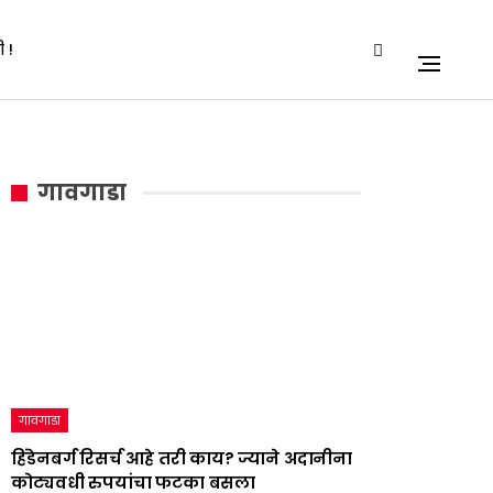
 !
गावगाडा
गावगाडा
हिंडेनबर्ग रिसर्च आहे तरी काय? ज्याने अदानीना
कोट्यवधी रुपयांचा फटका बसला