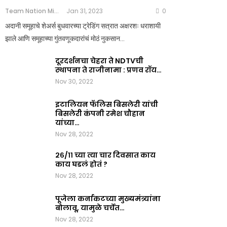
Team Nation Mic
Jan 31, 2023
0
अदानी समूहाचे शेअर्स बुधवारच्या ट्रेडिंग सत्रात अक्षरशः धराशायी
झाले आणि समूहाच्या गुंतवणूकदारांचं मोठं नुकसान…
दूरदर्शनचा चेहरा ते NDTVची
स्थापना ते राजीनामा : प्रणव रॉय…
Nov 30, 2022
इटालियन फॅलिस बिसलेरी यांची
बिसलेरी कंपनी रमेश चौहान
यांच्या…
Nov 28, 2022
२६/११ च्या त्या चार दिवसात काय
काय घडलं होतं ?
Nov 28, 2022
पूजेला कर्नाकटच्या मुख्यमंत्र्यांना
बोलावू, यामुळे चर्चेत…
Nov 28, 2022