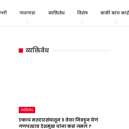
ल्ली
गावगाडा
व्यक्तिवेध
विशेष
बाकी बरंच काही
त्रिभाषा
एकाच
गल्ली ते दिल्ली
व्यक्तिवेध
सूत्र
मतदारसंघातून
व्यक्तिवेध
:
११
महाराष्ट्राचं
वेळा
राजकारण
निवडून
तापवणारा
येणं
निर्णय
गणपतराव
देशात
देशमुख
व्यक्तिवेध
कधी
यांना
एकाच मतदारसंघातून ११ वेळा निवडून येणं
गणपतराव देशमुख यांना कसं जमलं ?