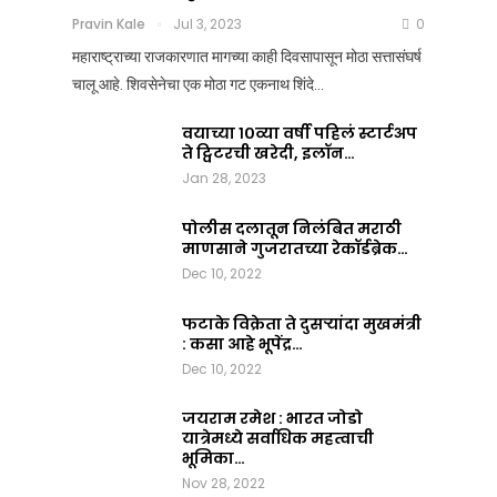
आला?
कसं
Pravin Kale
Jul 3, 2023
0
जमलं
Team Nation Mic
महाराष्ट्राच्या राजकारणात मागच्या काही दिवसापासून मोठा सत्तासंघर्ष
Jul
?
चालू आहे. शिवसेनेचा एक मोठा गट एकनाथ शिंदे…
8,
2025
Pravin Kale
0
वयाच्या १०व्या वर्षी पहिलं स्टार्टअप
Jul
ते ट्विटरची खरेदी, इलॉन…
3,
Jan 28, 2023
2023
0
पोलीस दलातून निलंबित मराठी
माणसाने गुजरातच्या रेकॉर्डब्रेक…
Dec 10, 2022
फटाके विक्रेता ते दुसऱ्यांदा मुखमंत्री
: कसा आहे भूपेंद्र…
Dec 10, 2022
जयराम रमेश : भारत जोडो
यात्रेमध्ये सर्वाधिक महत्वाची
भूमिका…
Nov 28, 2022