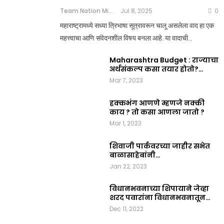
Team Nation Mic
Jul 8, 2025
0
महाराष्ट्रामध्ये सध्या त्रिभाषा सूत्रावरून चालू असलेला वाद हा एक
महत्त्वाचा आणि संवेदनशील विषय बनला आहे. या वादाची…
Maharashtra Budget : राज्याचा
अर्थसंकल्प कसा तयार होतो?…
Mar 7, 2023
हक्कभंग आणणे म्हणजे नक्की
काय ? तो कसा आणला जातो ?
Mar 1, 2023
शिवाजी पार्कवरच्या जाहीर सभेत
बाळासाहेबांनी…
Jan 22, 2023
विधानभवनाच्या शिपायाने जेव्हा
शरद पवारांना विधानभवनातून…
Dec 11, 2022