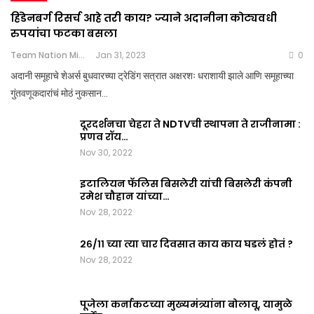
हिंडेनबर्ग रिसर्च आहे तरी काय? ज्याने अदानीना कोट्यवधी
रुपयांचा फटका बसला
Team Nation Mic
Jan 31, 2023
0
अदानी समूहाचे शेअर्स बुधवारच्या ट्रेडिंग सत्रात अक्षरशः धराशायी झाले आणि समूहाच्या
गुंतवणूकदारांचं मोठं नुकसान…
दूरदर्शनचा चेहरा ते NDTVची स्थापना ते राजीनामा :
प्रणव रॉय…
Nov 30, 2022
इटालियन फॅलिस बिसलेरी यांची बिसलेरी कंपनी
रमेश चौहान यांच्या…
Nov 28, 2022
२६/११ च्या त्या चार दिवसात काय काय घडलं होतं ?
Nov 28, 2022
पूजेला कर्नाकटच्या मुख्यमंत्र्यांना बोलावू, यामुळे