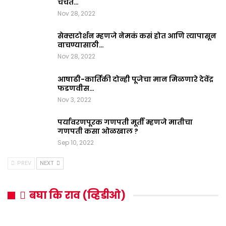
चर्चेत…
Nov 28, 2022
सेक्सटोर्शन म्हणजे नेमकं कसं होत आणि त्यापासून
वाचण्यासाठी…
Nov 28, 2022
आषाढी-कार्तिकी दोन्ही पूजेचा मान मिळणारे देवेंद्र
फडणवीस…
Nov 3, 2022
पर्यावरणपूरक गणपती मूर्ती म्हणजे मातीचा
गणपती कसा ओळखाल ?
Sep 10, 2022
PREV
NEXT
बघा कि राव (व्हिडीओ)