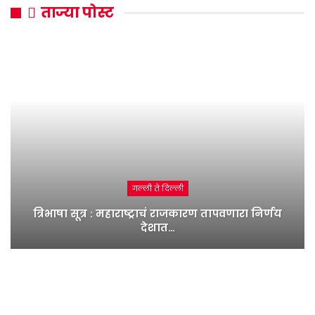
ताज्या पोस्ट
गल्ली ते दिल्ली
त्रिभाषा सूत्र : महाराष्ट्राचं राजकारण तापवणारा निर्णय
देशात…