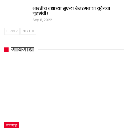
भारतीय वंशाच्या सुएला ब्रेव्हरमन या यूकेच्या
गृहमंत्री !
Sep 8, 2022
PREV
NEXT
गावगाडा
गावगाडा