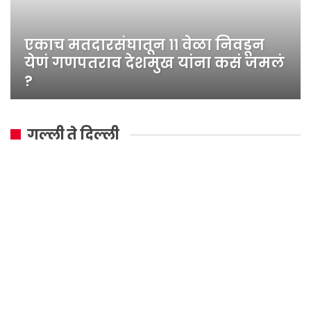
एकाच मतदारसंघातून ११ वेळा निवडून
येणं गणपतराव देशमुख यांना कसं जमलं
?
गल्ली ते दिल्ली