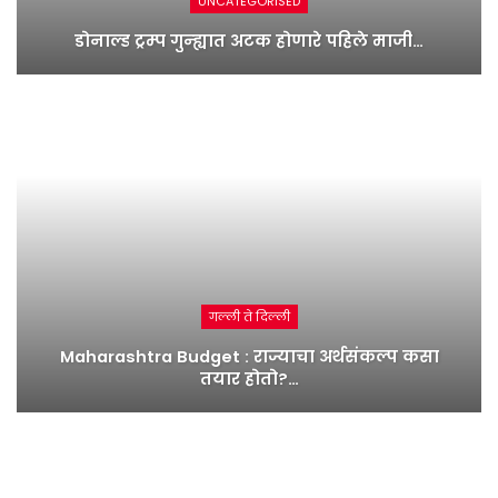
UNCATEGORISED
डोनाल्ड ट्रम्प गुन्ह्यात अटक होणारे पहिले माजी…
गल्ली ते दिल्ली
Maharashtra Budget : राज्याचा अर्थसंकल्प कसा
तयार होतो?…