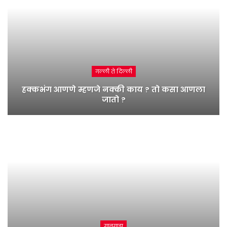
गल्ली ते दिल्ली
हक्कभंग आणणे म्हणजे नक्की काय ? तो कसा आणला
जातो ?
गावगाडा