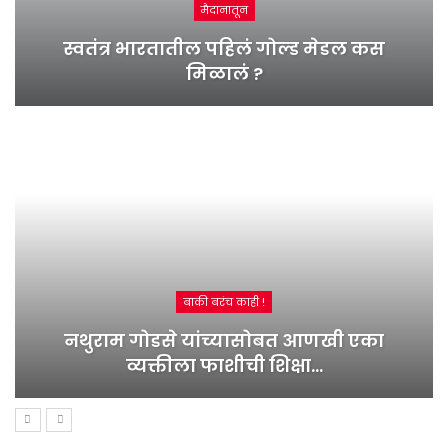
मैदानातून
स्वतंत्र भारतातील पहिलं गोल्ड मेडल कस
मिळालं ?
बाकी बरंच काही !
नथुराम गोडसे यांच्यासोबत आणखी एका
व्यक्तीला फाशीची शिक्षा…