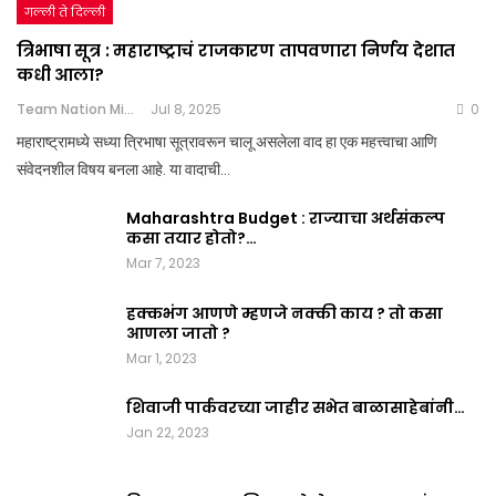
गल्ली ते दिल्ली
त्रिभाषा सूत्र : महाराष्ट्राचं राजकारण तापवणारा निर्णय देशात
कधी आला?
Team Nation Mic
Jul 8, 2025
0
महाराष्ट्रामध्ये सध्या त्रिभाषा सूत्रावरून चालू असलेला वाद हा एक महत्त्वाचा आणि
संवेदनशील विषय बनला आहे. या वादाची…
Maharashtra Budget : राज्याचा अर्थसंकल्प
कसा तयार होतो?…
Mar 7, 2023
हक्कभंग आणणे म्हणजे नक्की काय ? तो कसा
आणला जातो ?
Mar 1, 2023
शिवाजी पार्कवरच्या जाहीर सभेत बाळासाहेबांनी…
Jan 22, 2023