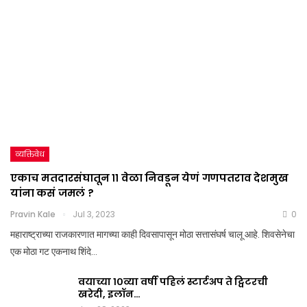
व्यक्तिवेध
एकाच मतदारसंघातून ११ वेळा निवडून येणं गणपतराव देशमुख
यांना कसं जमलं ?
Pravin Kale
Jul 3, 2023
0
महाराष्ट्राच्या राजकारणात मागच्या काही दिवसापासून मोठा सत्तासंघर्ष चालू आहे. शिवसेनेचा
एक मोठा गट एकनाथ शिंदे…
वयाच्या १०व्या वर्षी पहिलं स्टार्टअप ते ट्विटरची
खरेदी, इलॉन…