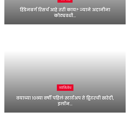
हिंडेनबर्ग रिसर्च आहे तरी काय? ज्याने अदानीना
कोट्यवधी…
व्यक्तिवेध
वयाच्या १०व्या वर्षी पहिलं स्टार्टअप ते ट्विटरची खरेदी,
इलॉन…