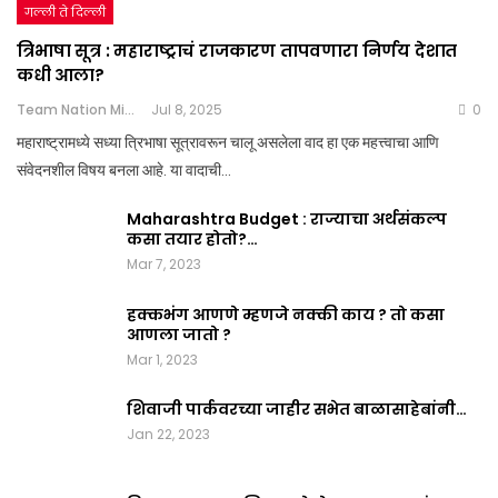
गल्ली ते दिल्ली
त्रिभाषा सूत्र : महाराष्ट्राचं राजकारण तापवणारा निर्णय देशात
कधी आला?
Team Nation Mic
Jul 8, 2025
0
महाराष्ट्रामध्ये सध्या त्रिभाषा सूत्रावरून चालू असलेला वाद हा एक महत्त्वाचा आणि
संवेदनशील विषय बनला आहे. या वादाची…
Maharashtra Budget : राज्याचा अर्थसंकल्प
कसा तयार होतो?…
Mar 7, 2023
हक्कभंग आणणे म्हणजे नक्की काय ? तो कसा
आणला जातो ?
Mar 1, 2023
शिवाजी पार्कवरच्या जाहीर सभेत बाळासाहेबांनी…
Jan 22, 2023