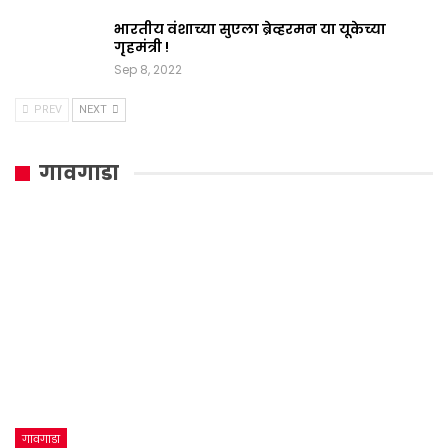
भारतीय वंशाच्या सुएला ब्रेव्हरमन या यूकेच्या
गृहमंत्री !
Sep 8, 2022
PREV
NEXT
गावगाडा
गावगाडा