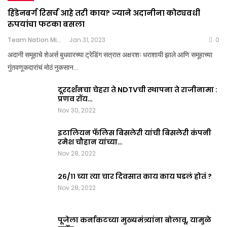
हिंडेनबर्ग रिसर्च आहे तरी काय? ज्याने अदानीना कोट्यवधी
रुपयांचा फटका बसला
Team Nation Mic
Jan 31, 2023
0
अदानी समूहाचे शेअर्स बुधवारच्या ट्रेडिंग सत्रात अक्षरशः धराशायी झाले आणि समूहाच्या
गुंतवणूकदारांचं मोठं नुकसान…
दूरदर्शनचा चेहरा ते NDTVची स्थापना ते राजीनामा :
प्रणव रॉय…
Nov 30, 2022
इटालियन फॅलिस बिसलेरी यांची बिसलेरी कंपनी
रमेश चौहान यांच्या…
Nov 28, 2022
२६/११ च्या त्या चार दिवसात काय काय घडलं होतं ?
Nov 28, 2022
पूजेला कर्नाकटच्या मुख्यमंत्र्यांना बोलावू, यामुळे