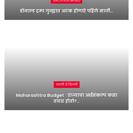
UNCATEGORISED
डोनाल्ड ट्रम्प गुन्ह्यात अटक होणारे पहिले माजी…
गल्ली ते दिल्ली
Maharashtra Budget : राज्याचा अर्थसंकल्प कसा
तयार होतो?…