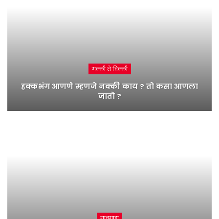
गल्ली ते दिल्ली
हक्कभंग आणणे म्हणजे नक्की काय ? तो कसा आणला
जातो ?
गावगाडा