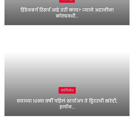
हिंडेनबर्ग रिसर्च आहे तरी काय? ज्याने अदानीना
कोट्यवधी…
व्यक्तिवेध
वयाच्या १०व्या वर्षी पहिलं स्टार्टअप ते ट्विटरची खरेदी,
इलॉन…