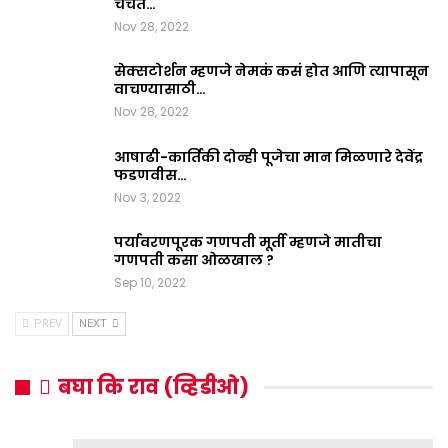
चर्चेत…
Nov 28, 2022
सेक्सटोर्शन म्हणजे नेमकं कसं होत आणि त्यापासून
वाचण्यासाठी…
Nov 28, 2022
आषाढी-कार्तिकी दोन्ही पूजेचा मान मिळणारे देवेंद्र
फडणवीस…
Nov 3, 2022
पर्यावरणपूरक गणपती मूर्ती म्हणजे मातीचा
गणपती कसा ओळखाल ?
Sep 10, 2022
PREV
NEXT
बघा कि राव (व्हिडीओ)