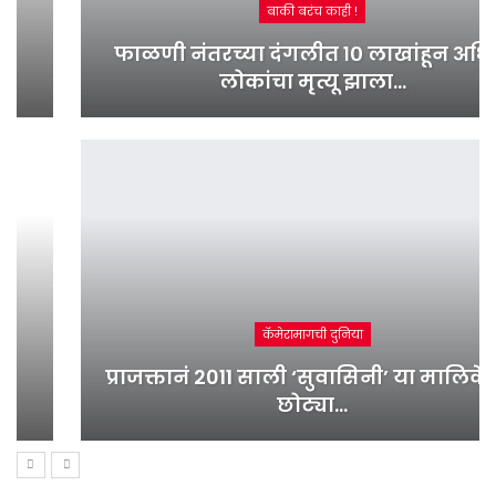
बाकी बरंच काही !
फाळणी नंतरच्या दंगलीत १० लाखांहून अधिक
लोकांचा मृत्यू झाला…
कॅमेरामागची दुनिया
प्राजक्तानं 2011 साली ‘सुवासिनी’ या मालिकेतून
छोट्या…