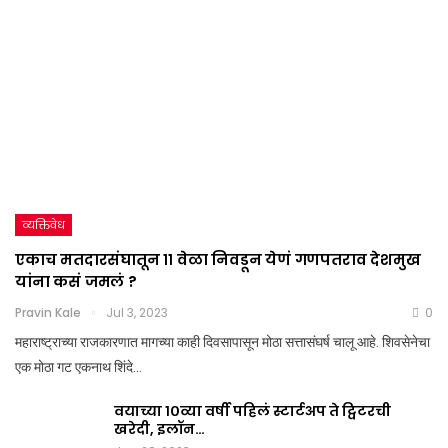
व्यक्तिवेध
एकाच मतदारसंघातून ११ वेळा निवडून येणं गणपतराव देशमुख
यांना कसं जमलं ?
Pravin Kale
Jul 3, 2023
0
महाराष्ट्राच्या राजकारणात मागच्या काही दिवसापासून मोठा सत्तासंघर्ष चालू आहे. शिवसेनेचा
एक मोठा गट एकनाथ शिंदे…
वयाच्या १०व्या वर्षी पहिलं स्टार्टअप ते ट्विटरची
खरेदी, इलॉन…