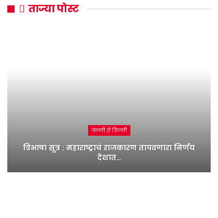
ताज्या पोस्ट
गल्ली ते दिल्ली
त्रिभाषा सूत्र : महाराष्ट्राचं राजकारण तापवणारा निर्णय
देशात…