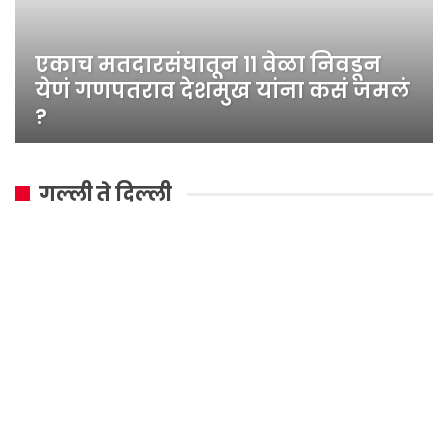
एकाच मतदारसंघातून ११ वेळा निवडून
येणं गणपतराव देशमुख यांना कसं जमलं
?
गल्ली ते दिल्ली