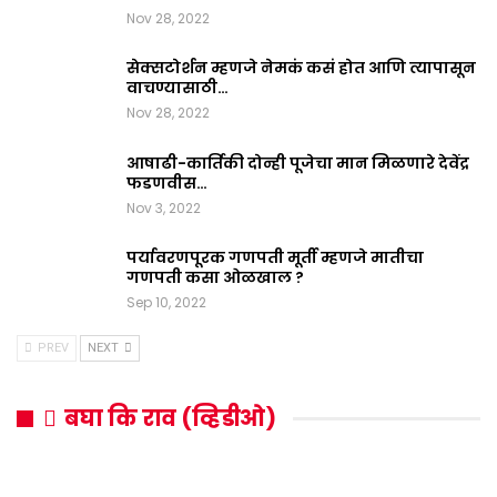
Nov 28, 2022
सेक्सटोर्शन म्हणजे नेमकं कसं होत आणि त्यापासून
वाचण्यासाठी…
Nov 28, 2022
आषाढी-कार्तिकी दोन्ही पूजेचा मान मिळणारे देवेंद्र
फडणवीस…
Nov 3, 2022
पर्यावरणपूरक गणपती मूर्ती म्हणजे मातीचा
गणपती कसा ओळखाल ?
Sep 10, 2022
PREV
NEXT
बघा कि राव (व्हिडीओ)