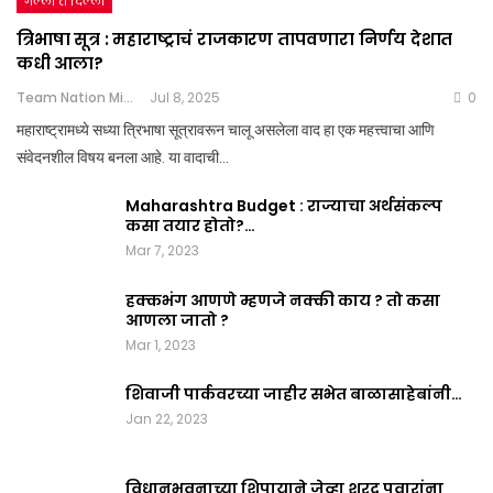
गल्ली ते दिल्ली
त्रिभाषा सूत्र : महाराष्ट्राचं राजकारण तापवणारा निर्णय देशात
कधी आला?
Team Nation Mic
Jul 8, 2025
0
महाराष्ट्रामध्ये सध्या त्रिभाषा सूत्रावरून चालू असलेला वाद हा एक महत्त्वाचा आणि
संवेदनशील विषय बनला आहे. या वादाची…
Maharashtra Budget : राज्याचा अर्थसंकल्प
कसा तयार होतो?…
Mar 7, 2023
हक्कभंग आणणे म्हणजे नक्की काय ? तो कसा
आणला जातो ?
Mar 1, 2023
शिवाजी पार्कवरच्या जाहीर सभेत बाळासाहेबांनी…
Jan 22, 2023
विधानभवनाच्या शिपायाने जेव्हा शरद पवारांना