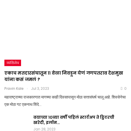
व्यक्तिवेध
एकाच मतदारसंघातून ११ वेळा निवडून येणं गणपतराव देशमुख
यांना कसं जमलं ?
Pravin Kale
Jul 3, 2023
0
महाराष्ट्राच्या राजकारणात मागच्या काही दिवसापासून मोठा सत्तासंघर्ष चालू आहे. शिवसेनेचा
एक मोठा गट एकनाथ शिंदे…
वयाच्या १०व्या वर्षी पहिलं स्टार्टअप ते ट्विटरची
खरेदी, इलॉन…
Jan 28, 2023