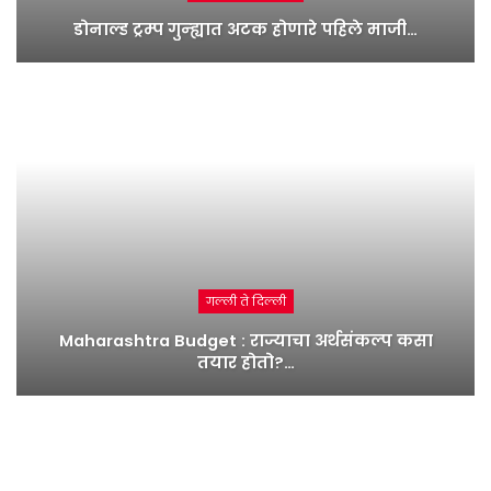
डोनाल्ड ट्रम्प गुन्ह्यात अटक होणारे पहिले माजी…
गल्ली ते दिल्ली
Maharashtra Budget : राज्याचा अर्थसंकल्प कसा
तयार होतो?…