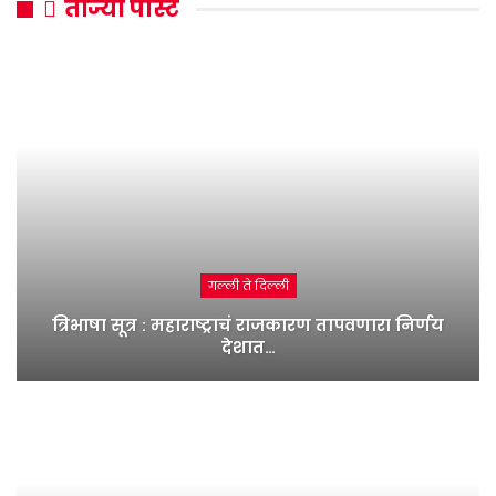
ताज्या पोस्ट
गल्ली ते दिल्ली
त्रिभाषा सूत्र : महाराष्ट्राचं राजकारण तापवणारा निर्णय
देशात…