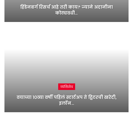
हिंडेनबर्ग रिसर्च आहे तरी काय? ज्याने अदानीना
कोट्यवधी…
व्यक्तिवेध
वयाच्या १०व्या वर्षी पहिलं स्टार्टअप ते ट्विटरची खरेदी,
इलॉन…