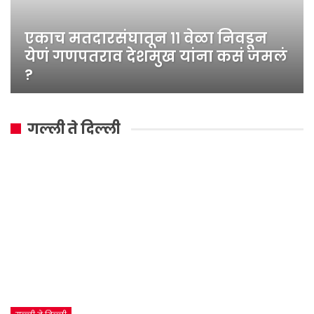
एकाच मतदारसंघातून ११ वेळा निवडून
येणं गणपतराव देशमुख यांना कसं जमलं
?
गल्ली ते दिल्ली