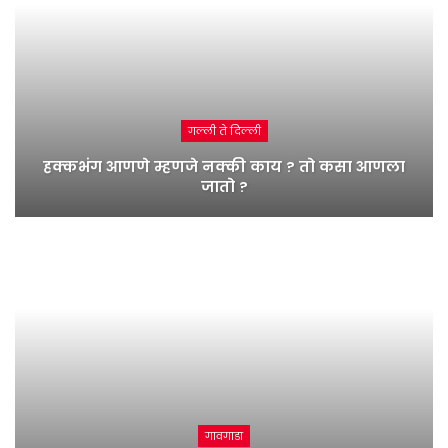
गल्ली ते दिल्ली
हक्कभंग आणणे म्हणजे नक्की काय ? तो कसा आणला
जातो ?
गावगाडा