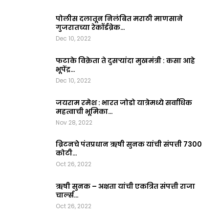
पोलीस दलातून निलंबित मराठी माणसाने
गुजरातच्या रेकॉर्डब्रेक…
Dec 10, 2022
फटाके विक्रेता ते दुसऱ्यांदा मुखमंत्री : कसा आहे
भूपेंद्र…
Dec 10, 2022
जयराम रमेश : भारत जोडो यात्रेमध्ये सर्वाधिक
महत्वाची भूमिका…
Nov 28, 2022
ब्रिटनचे पंतप्रधान ऋषी सुनक यांची संपत्ती 7300
कोटी…
Oct 26, 2022
ऋषी सुनक – अक्षता यांची एकत्रित संपत्ती राजा
चार्ल्स…
Oct 26, 2022