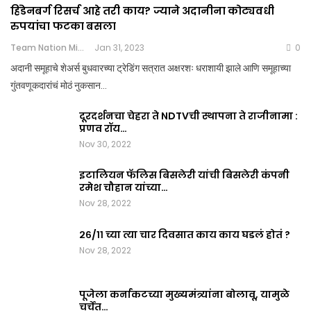
हिंडेनबर्ग रिसर्च आहे तरी काय? ज्याने अदानीना कोट्यवधी
रुपयांचा फटका बसला
Team Nation Mic
Jan 31, 2023
0
अदानी समूहाचे शेअर्स बुधवारच्या ट्रेडिंग सत्रात अक्षरशः धराशायी झाले आणि समूहाच्या
गुंतवणूकदारांचं मोठं नुकसान…
दूरदर्शनचा चेहरा ते NDTVची स्थापना ते राजीनामा :
प्रणव रॉय…
Nov 30, 2022
इटालियन फॅलिस बिसलेरी यांची बिसलेरी कंपनी
रमेश चौहान यांच्या…
Nov 28, 2022
२६/११ च्या त्या चार दिवसात काय काय घडलं होतं ?
Nov 28, 2022
पूजेला कर्नाकटच्या मुख्यमंत्र्यांना बोलावू, यामुळे
चर्चेत…