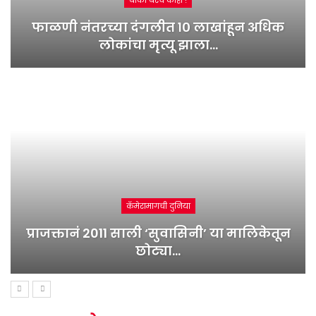
बाकी बरंच काही !
फाळणी नंतरच्या दंगलीत १० लाखांहून अधिक
लोकांचा मृत्यू झाला…
कॅमेरामागची दुनिया
प्राजक्तानं 2011 साली ‘सुवासिनी’ या मालिकेतून
छोट्या…