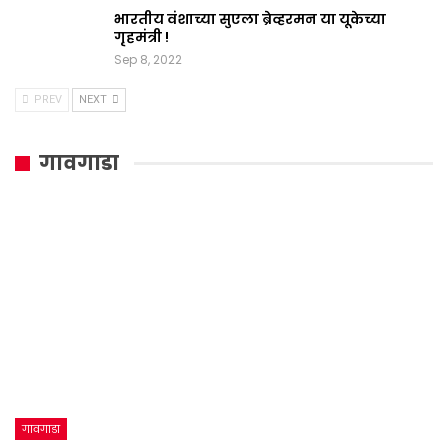
भारतीय वंशाच्या सुएला ब्रेव्हरमन या यूकेच्या
गृहमंत्री !
Sep 8, 2022
PREV
NEXT
गावगाडा
गावगाडा