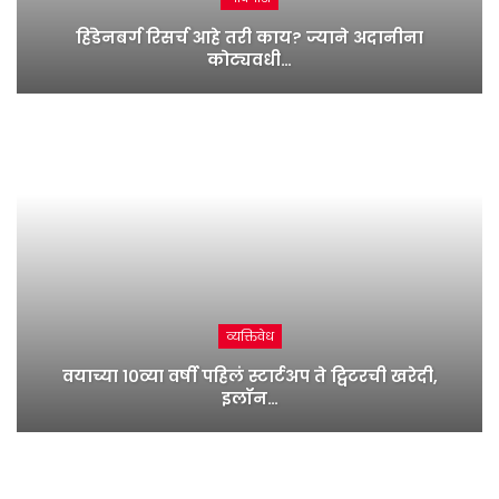
हिंडेनबर्ग रिसर्च आहे तरी काय? ज्याने अदानीना
कोट्यवधी…
व्यक्तिवेध
वयाच्या १०व्या वर्षी पहिलं स्टार्टअप ते ट्विटरची खरेदी,
इलॉन…