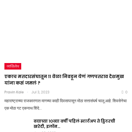
व्यक्तिवेध
एकाच मतदारसंघातून ११ वेळा निवडून येणं गणपतराव देशमुख
यांना कसं जमलं ?
Pravin Kale
Jul 3, 2023
0
महाराष्ट्राच्या राजकारणात मागच्या काही दिवसापासून मोठा सत्तासंघर्ष चालू आहे. शिवसेनेचा
एक मोठा गट एकनाथ शिंदे…
वयाच्या १०व्या वर्षी पहिलं स्टार्टअप ते ट्विटरची
खरेदी, इलॉन…