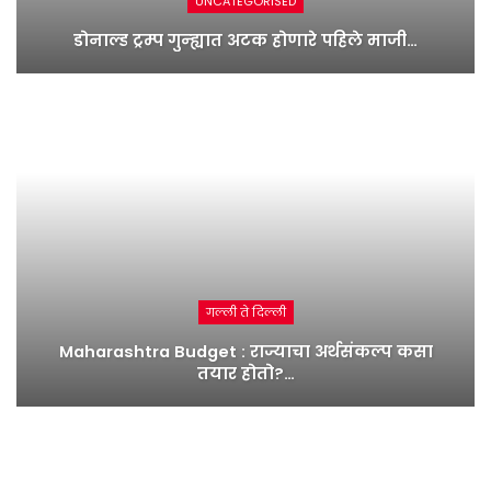
UNCATEGORISED
डोनाल्ड ट्रम्प गुन्ह्यात अटक होणारे पहिले माजी…
गल्ली ते दिल्ली
Maharashtra Budget : राज्याचा अर्थसंकल्प कसा
तयार होतो?…