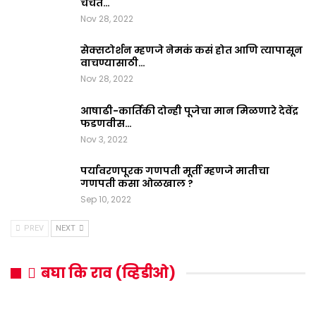
चर्चेत…
Nov 28, 2022
सेक्सटोर्शन म्हणजे नेमकं कसं होत आणि त्यापासून
वाचण्यासाठी…
Nov 28, 2022
आषाढी-कार्तिकी दोन्ही पूजेचा मान मिळणारे देवेंद्र
फडणवीस…
Nov 3, 2022
पर्यावरणपूरक गणपती मूर्ती म्हणजे मातीचा
गणपती कसा ओळखाल ?
Sep 10, 2022
PREV
NEXT
बघा कि राव (व्हिडीओ)