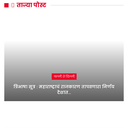
ताज्या पोस्ट
गल्ली ते दिल्ली
त्रिभाषा सूत्र : महाराष्ट्राचं राजकारण तापवणारा निर्णय
देशात…