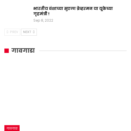
भारतीय वंशाच्या सुएला ब्रेव्हरमन या यूकेच्या
गृहमंत्री !
Sep 8, 2022
PREV
NEXT
गावगाडा
गावगाडा