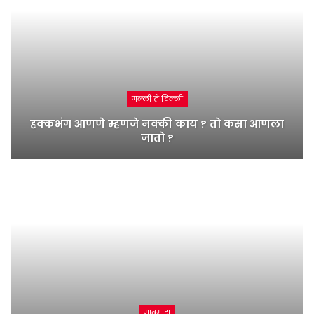
गल्ली ते दिल्ली
हक्कभंग आणणे म्हणजे नक्की काय ? तो कसा आणला
जातो ?
गावगाडा