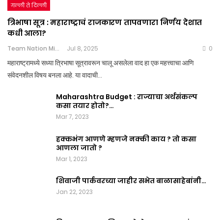
गल्ली ते दिल्ली
त्रिभाषा सूत्र : महाराष्ट्राचं राजकारण तापवणारा निर्णय देशात
कधी आला?
Team Nation Mic
Jul 8, 2025
0
महाराष्ट्रामध्ये सध्या त्रिभाषा सूत्रावरून चालू असलेला वाद हा एक महत्त्वाचा आणि
संवेदनशील विषय बनला आहे. या वादाची…
Maharashtra Budget : राज्याचा अर्थसंकल्प
कसा तयार होतो?…
Mar 7, 2023
हक्कभंग आणणे म्हणजे नक्की काय ? तो कसा
आणला जातो ?
Mar 1, 2023
शिवाजी पार्कवरच्या जाहीर सभेत बाळासाहेबांनी…
Jan 22, 2023