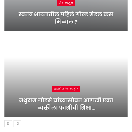
मैदानातून
स्वतंत्र भारतातील पहिलं गोल्ड मेडल कस
मिळालं ?
बाकी बरंच काही !
नथुराम गोडसे यांच्यासोबत आणखी एका
व्यक्तीला फाशीची शिक्षा…