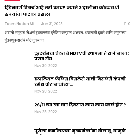
हिंडेनबर्ग रिसर्च आहे तरी काय? ज्याने अदानीना कोट्यवधी
रुपयांचा फटका बसला
Team Nation Mic
Jan 31, 2023
0
अदानी समूहाचे शेअर्स बुधवारच्या ट्रेडिंग सत्रात अक्षरशः धराशायी झाले आणि समूहाच्या
गुंतवणूकदारांचं मोठं नुकसान…
दूरदर्शनचा चेहरा ते NDTVची स्थापना ते राजीनामा :
प्रणव रॉय…
Nov 30, 2022
इटालियन फॅलिस बिसलेरी यांची बिसलेरी कंपनी
रमेश चौहान यांच्या…
Nov 28, 2022
२६/११ च्या त्या चार दिवसात काय काय घडलं होतं ?
Nov 28, 2022
पूजेला कर्नाकटच्या मुख्यमंत्र्यांना बोलावू, यामुळे