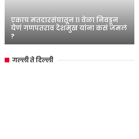
एकाच मतदारसंघातून ११ वेळा निवडून
येणं गणपतराव देशमुख यांना कसं जमलं
?
गल्ली ते दिल्ली