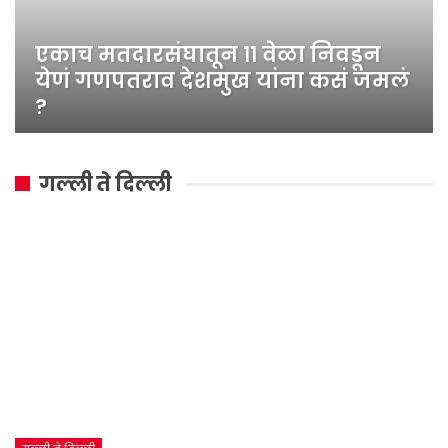
एकाच मतदारसंघातून ११ वेळा निवडून
येणं गणपतराव देशमुख यांना कसं जमलं
?
गल्ली ते दिल्ली