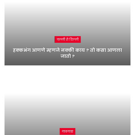
गल्ली ते दिल्ली
हक्कभंग आणणे म्हणजे नक्की काय ? तो कसा आणला
जातो ?
गावगाडा