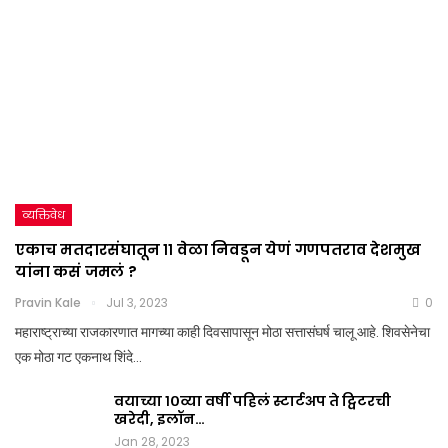
व्यक्तिवेध
एकाच मतदारसंघातून ११ वेळा निवडून येणं गणपतराव देशमुख
यांना कसं जमलं ?
Pravin Kale
Jul 3, 2023
0
महाराष्ट्राच्या राजकारणात मागच्या काही दिवसापासून मोठा सत्तासंघर्ष चालू आहे. शिवसेनेचा
एक मोठा गट एकनाथ शिंदे…
वयाच्या १०व्या वर्षी पहिलं स्टार्टअप ते ट्विटरची
खरेदी, इलॉन…
Jan 28, 2023