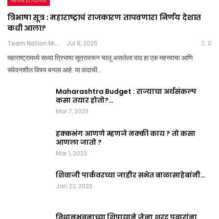
गल्ली ते दिल्ली
त्रिभाषा सूत्र : महाराष्ट्राचं राजकारण तापवणारा निर्णय देशात
कधी आला?
Team Nation Mic
Jul 8, 2025
0
महाराष्ट्रामध्ये सध्या त्रिभाषा सूत्रावरून चालू असलेला वाद हा एक महत्त्वाचा आणि
संवेदनशील विषय बनला आहे. या वादाची…
Maharashtra Budget : राज्याचा अर्थसंकल्प
कसा तयार होतो?…
Mar 7, 2023
हक्कभंग आणणे म्हणजे नक्की काय ? तो कसा
आणला जातो ?
Mar 1, 2023
शिवाजी पार्कवरच्या जाहीर सभेत बाळासाहेबांनी…
Jan 22, 2023
विधानभवनाच्या शिपायाने जेव्हा शरद पवारांना