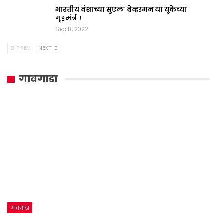
भारतीय वंशाच्या सुएला ब्रेव्हरमन या यूकेच्या
गृहमंत्री !
Sep 8, 2022
PREV
NEXT
गावगाडा
गावगाडा