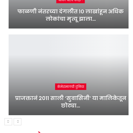
बाकी बरंच काही !
फाळणी नंतरच्या दंगलीत १० लाखांहून अधिक
लोकांचा मृत्यू झाला…
कॅमेरामागची दुनिया
प्राजक्तानं 2011 साली ‘सुवासिनी’ या मालिकेतून
छोट्या…