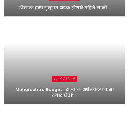
डोनाल्ड ट्रम्प गुन्ह्यात अटक होणारे पहिले माजी…
गल्ली ते दिल्ली
Maharashtra Budget : राज्याचा अर्थसंकल्प कसा
तयार होतो?…