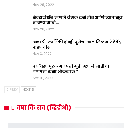
Nov 28, 2022
सेक्सटोर्शन म्हणजे नेमकं कसं होत आणि त्यापासून
वाचण्यासाठी…
Nov 28, 2022
आषाढी-कार्तिकी दोन्ही पूजेचा मान मिळणारे देवेंद्र
फडणवीस…
Nov 3, 2022
पर्यावरणपूरक गणपती मूर्ती म्हणजे मातीचा
गणपती कसा ओळखाल ?
Sep 10, 2022
PREV
NEXT
बघा कि राव (व्हिडीओ)