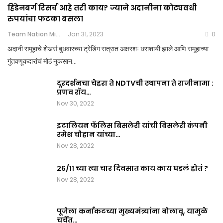
हिंडेनबर्ग रिसर्च आहे तरी काय? ज्याने अदानीना कोट्यवधी
रुपयांचा फटका बसला
Team Nation Mic
Jan 31, 2023
0
अदानी समूहाचे शेअर्स बुधवारच्या ट्रेडिंग सत्रात अक्षरशः धराशायी झाले आणि समूहाच्या
गुंतवणूकदारांचं मोठं नुकसान…
दूरदर्शनचा चेहरा ते NDTVची स्थापना ते राजीनामा :
प्रणव रॉय…
Nov 30, 2022
इटालियन फॅलिस बिसलेरी यांची बिसलेरी कंपनी
रमेश चौहान यांच्या…
Nov 28, 2022
२६/११ च्या त्या चार दिवसात काय काय घडलं होतं ?
Nov 28, 2022
पूजेला कर्नाकटच्या मुख्यमंत्र्यांना बोलावू, यामुळे
चर्चेत…