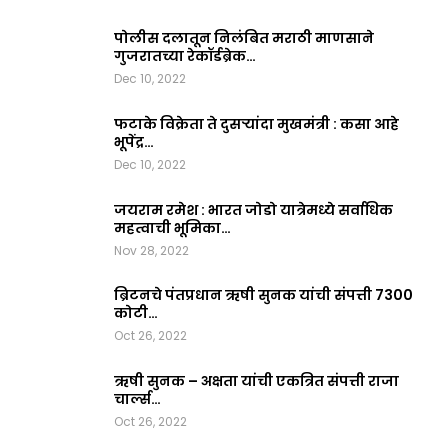
पोलीस दलातून निलंबित मराठी माणसाने
गुजरातच्या रेकॉर्डब्रेक…
Dec 10, 2022
फटाके विक्रेता ते दुसऱ्यांदा मुखमंत्री : कसा आहे
भूपेंद्र…
Dec 10, 2022
जयराम रमेश : भारत जोडो यात्रेमध्ये सर्वाधिक
महत्वाची भूमिका…
Nov 28, 2022
ब्रिटनचे पंतप्रधान ऋषी सुनक यांची संपत्ती 7300
कोटी…
Oct 26, 2022
ऋषी सुनक – अक्षता यांची एकत्रित संपत्ती राजा
चार्ल्स…
Oct 26, 2022