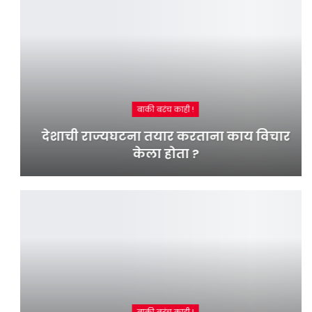
बाकी बरंच काही !
देशाची राज्यघटना तयार करताना काय विचार
केला होता ?