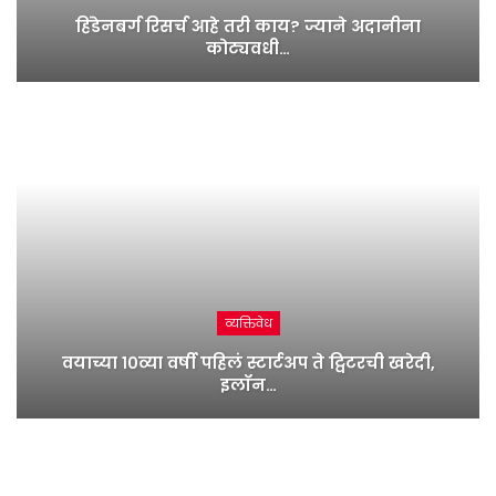
हिंडेनबर्ग रिसर्च आहे तरी काय? ज्याने अदानीना
कोट्यवधी…
व्यक्तिवेध
वयाच्या १०व्या वर्षी पहिलं स्टार्टअप ते ट्विटरची खरेदी,
इलॉन…