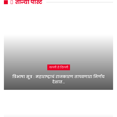
ताज्या पोस्ट
गल्ली ते दिल्ली
त्रिभाषा सूत्र : महाराष्ट्राचं राजकारण तापवणारा निर्णय
देशात…