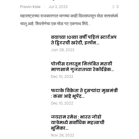
आला?
कसं
Pravin Kale
Jul 3, 2023
0
जमलं
Team Nation Mic
महाराष्ट्राच्या राजकारणात मागच्या काही दिवसापासून मोठा सत्तासंघर्ष
Jul
?
चालू आहे. शिवसेनेचा एक मोठा गट एकनाथ शिंदे…
8,
2025
Pravin Kale
0
वयाच्या १०व्या वर्षी पहिलं स्टार्टअप
Jul
ते ट्विटरची खरेदी, इलॉन…
3,
Jan 28, 2023
2023
0
पोलीस दलातून निलंबित मराठी
माणसाने गुजरातच्या रेकॉर्डब्रेक…
Dec 10, 2022
फटाके विक्रेता ते दुसऱ्यांदा मुखमंत्री
: कसा आहे भूपेंद्र…
Dec 10, 2022
जयराम रमेश : भारत जोडो
यात्रेमध्ये सर्वाधिक महत्वाची
भूमिका…
Nov 28, 2022