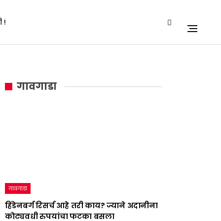
 !
गावगाडा
गावगाडा
हिंडेनबर्ग रिसर्च आहे तरी काय? ज्याने अदानीना
कोट्यवधी रुपयांचा फटका बसला