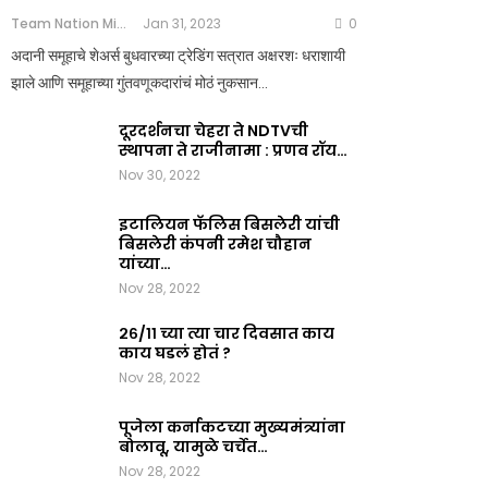
Team Nation Mic
Jan 31, 2023
0
अदानी समूहाचे शेअर्स बुधवारच्या ट्रेडिंग सत्रात अक्षरशः धराशायी
झाले आणि समूहाच्या गुंतवणूकदारांचं मोठं नुकसान…
दूरदर्शनचा चेहरा ते NDTVची
स्थापना ते राजीनामा : प्रणव रॉय…
Nov 30, 2022
इटालियन फॅलिस बिसलेरी यांची
बिसलेरी कंपनी रमेश चौहान
यांच्या…
Nov 28, 2022
२६/११ च्या त्या चार दिवसात काय
काय घडलं होतं ?
Nov 28, 2022
पूजेला कर्नाकटच्या मुख्यमंत्र्यांना
बोलावू, यामुळे चर्चेत…
Nov 28, 2022