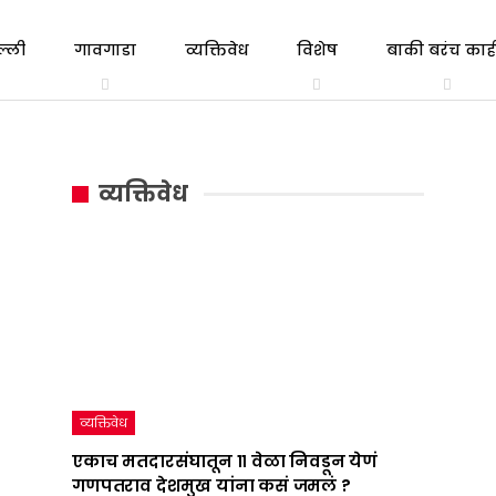
ल्ली
गावगाडा
व्यक्तिवेध
विशेष
बाकी बरंच काही
त्रिभाषा
एकाच
गल्ली ते दिल्ली
व्यक्तिवेध
सूत्र
मतदारसंघातून
व्यक्तिवेध
:
११
महाराष्ट्राचं
वेळा
राजकारण
निवडून
तापवणारा
येणं
निर्णय
गणपतराव
देशात
देशमुख
व्यक्तिवेध
कधी
यांना
एकाच मतदारसंघातून ११ वेळा निवडून येणं
गणपतराव देशमुख यांना कसं जमलं ?