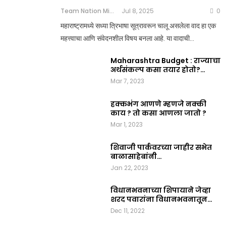
Team Nation Mic
Jul 8, 2025
0
महाराष्ट्रामध्ये सध्या त्रिभाषा सूत्रावरून चालू असलेला वाद हा एक
महत्त्वाचा आणि संवेदनशील विषय बनला आहे. या वादाची…
Maharashtra Budget : राज्याचा
अर्थसंकल्प कसा तयार होतो?…
Mar 7, 2023
हक्कभंग आणणे म्हणजे नक्की
काय ? तो कसा आणला जातो ?
Mar 1, 2023
शिवाजी पार्कवरच्या जाहीर सभेत
बाळासाहेबांनी…
Jan 22, 2023
विधानभवनाच्या शिपायाने जेव्हा
शरद पवारांना विधानभवनातून…
Dec 11, 2022