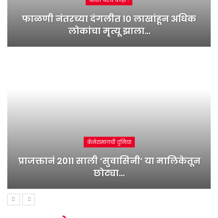
बाकी बरंच काही !
फाळणी नंतरच्या दंगलीत १० लाखांहून अधिक
लोकांचा मृत्यू झाला…
कॅमेरामागची दुनिया
प्राजक्तानं 2011 साली ‘सुवासिनी’ या मालिकेतून
छोट्या…