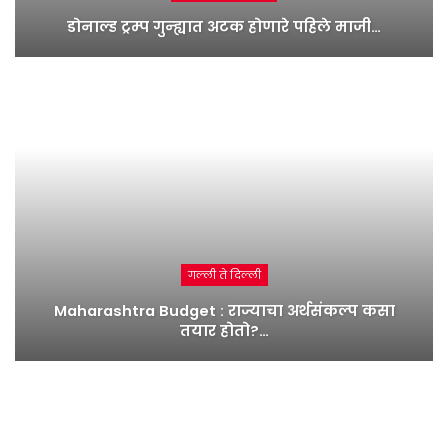
डोनाल्ड ट्रम्प गुन्ह्यात अटक होणारे पहिले माजी…
गल्ली ते दिल्ली
Maharashtra Budget : राज्याचा अर्थसंकल्प कसा
तयार होतो?…