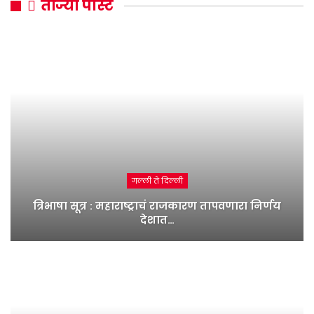
ताज्या पोस्ट
गल्ली ते दिल्ली
त्रिभाषा सूत्र : महाराष्ट्राचं राजकारण तापवणारा निर्णय
देशात…