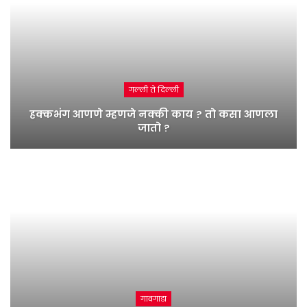
गल्ली ते दिल्ली
हक्कभंग आणणे म्हणजे नक्की काय ? तो कसा आणला
जातो ?
गावगाडा