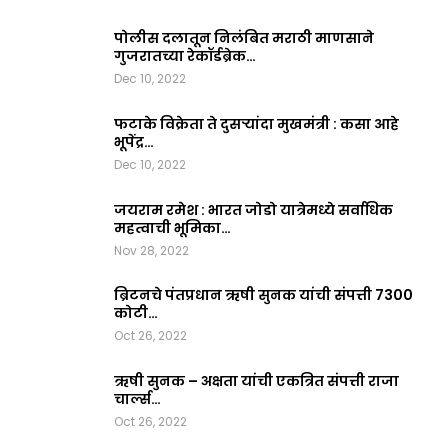
पोलीस दलातून निलंबित मराठी माणसाने
गुजरातच्या रेकॉर्डब्रेक…
Dec 10, 2022
फटाके विक्रेता ते दुसऱ्यांदा मुखमंत्री : कसा आहे
भूपेंद्र…
Dec 10, 2022
जयराम रमेश : भारत जोडो यात्रेमध्ये सर्वाधिक
महत्वाची भूमिका…
Nov 28, 2022
ब्रिटनचे पंतप्रधान ऋषी सुनक यांची संपत्ती 7300
कोटी…
Oct 26, 2022
ऋषी सुनक – अक्षता यांची एकत्रित संपत्ती राजा
चार्ल्स…
Oct 26, 2022