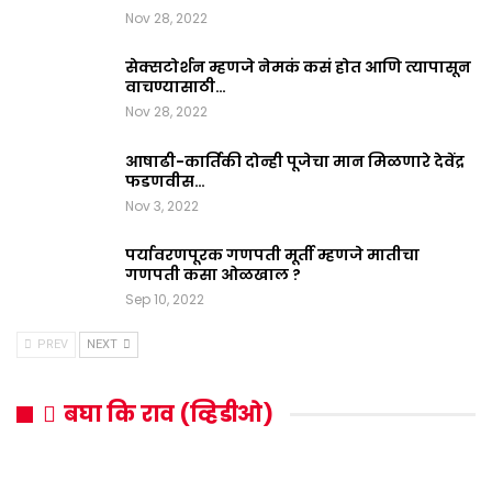
Nov 28, 2022
सेक्सटोर्शन म्हणजे नेमकं कसं होत आणि त्यापासून
वाचण्यासाठी…
Nov 28, 2022
आषाढी-कार्तिकी दोन्ही पूजेचा मान मिळणारे देवेंद्र
फडणवीस…
Nov 3, 2022
पर्यावरणपूरक गणपती मूर्ती म्हणजे मातीचा
गणपती कसा ओळखाल ?
Sep 10, 2022
PREV
NEXT
बघा कि राव (व्हिडीओ)