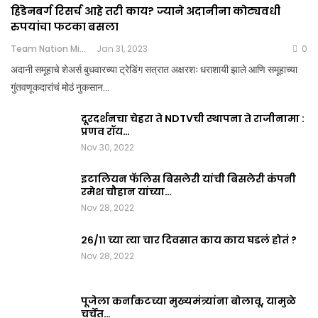
हिंडेनबर्ग रिसर्च आहे तरी काय? ज्याने अदानीना कोट्यवधी
रुपयांचा फटका बसला
Team Nation Mic
Jan 31, 2023
0
अदानी समूहाचे शेअर्स बुधवारच्या ट्रेडिंग सत्रात अक्षरशः धराशायी झाले आणि समूहाच्या
गुंतवणूकदारांचं मोठं नुकसान…
दूरदर्शनचा चेहरा ते NDTVची स्थापना ते राजीनामा :
प्रणव रॉय…
Nov 30, 2022
इटालियन फॅलिस बिसलेरी यांची बिसलेरी कंपनी
रमेश चौहान यांच्या…
Nov 28, 2022
२६/११ च्या त्या चार दिवसात काय काय घडलं होतं ?
Nov 28, 2022
पूजेला कर्नाकटच्या मुख्यमंत्र्यांना बोलावू, यामुळे
चर्चेत…