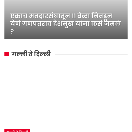
एकाच मतदारसंघातून ११ वेळा निवडून
येणं गणपतराव देशमुख यांना कसं जमलं
?
गल्ली ते दिल्ली