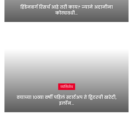
हिंडेनबर्ग रिसर्च आहे तरी काय? ज्याने अदानीना
कोट्यवधी…
व्यक्तिवेध
वयाच्या १०व्या वर्षी पहिलं स्टार्टअप ते ट्विटरची खरेदी,
इलॉन…