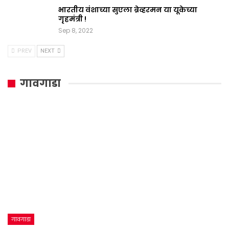
भारतीय वंशाच्या सुएला ब्रेव्हरमन या यूकेच्या
गृहमंत्री !
Sep 8, 2022
PREV
NEXT
गावगाडा
गावगाडा