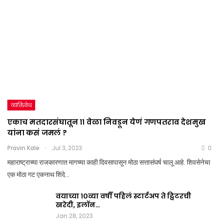
व्यक्तिवेध
एकाच मतदारसंघातून ११ वेळा निवडून येणं गणपतराव देशमुख
यांना कसं जमलं ?
Pravin Kale
Jul 3, 2023
0
महाराष्ट्राच्या राजकारणात मागच्या काही दिवसापासून मोठा सत्तासंघर्ष चालू आहे. शिवसेनेचा
एक मोठा गट एकनाथ शिंदे…
वयाच्या १०व्या वर्षी पहिलं स्टार्टअप ते ट्विटरची
खरेदी, इलॉन…
Jan 28, 2023