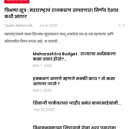
गल्ली ते दिल्ली
त्रिभाषा सूत्र : महाराष्ट्राचं राजकारण तापवणारा निर्णय देशात
कधी आला?
Team Nation Mic
Jul 8, 2025
0
महाराष्ट्रामध्ये सध्या त्रिभाषा सूत्रावरून चालू असलेला वाद हा एक महत्त्वाचा आणि
संवेदनशील विषय बनला आहे. या वादाची…
Maharashtra Budget : राज्याचा अर्थसंकल्प
कसा तयार होतो?…
Mar 7, 2023
हक्कभंग आणणे म्हणजे नक्की काय ? तो कसा
आणला जातो ?
Mar 1, 2023
शिवाजी पार्कवरच्या जाहीर सभेत बाळासाहेबांनी…
Jan 22, 2023
विधानभवनाच्या शिपायाने जेव्हा शरद पवारांना