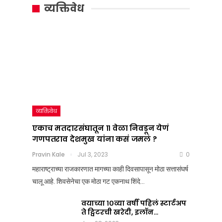
सूत्र
मतदारसंघातून
व्यक्तिवेध
:
११
महाराष्ट्राचं
वेळा
राजकारण
निवडून
तापवणारा
येणं
निर्णय
गणपतराव
देशात
देशमुख
व्यक्तिवेध
कधी
यांना
एकाच मतदारसंघातून ११ वेळा निवडून येणं
गणपतराव देशमुख यांना कसं जमलं ?
आला?
कसं
Pravin Kale
Jul 3, 2023
0
जमलं
Team Nation Mic
महाराष्ट्राच्या राजकारणात मागच्या काही दिवसापासून मोठा सत्तासंघर्ष
Jul
?
चालू आहे. शिवसेनेचा एक मोठा गट एकनाथ शिंदे…
8,
2025
Pravin Kale
0
वयाच्या १०व्या वर्षी पहिलं स्टार्टअप
Jul
ते ट्विटरची खरेदी, इलॉन…
3,