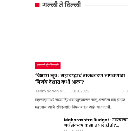
गल्ली ते दिल्ली
गल्ली ते दिल्ली
त्रिभाषा सूत्र : महाराष्ट्राचं राजकारण तापवणारा
निर्णय देशात कधी आला?
Team Nation Mic
Jul 8, 2025
0
महाराष्ट्रामध्ये सध्या त्रिभाषा सूत्रावरून चालू असलेला वाद हा एक
महत्त्वाचा आणि संवेदनशील विषय बनला आहे. या वादाची…
Maharashtra Budget : राज्याचा
अर्थसंकल्प कसा तयार होतो?…