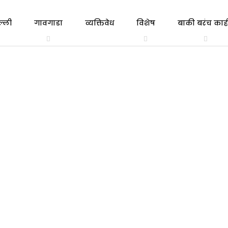
ल्ली
गावगाडा
व्यक्तिवेध
विशेष
बाकी बरंच काही
त्रिभाषा
एकाच
गल्ली ते दिल्ली
व्यक्तिवेध