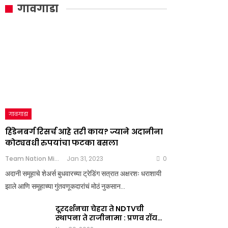
गावगाडा
गावगाडा
हिंडेनबर्ग रिसर्च आहे तरी काय? ज्याने अदानीना
कोट्यवधी रुपयांचा फटका बसला
Team Nation Mic
Jan 31, 2023
0
अदानी समूहाचे शेअर्स बुधवारच्या ट्रेडिंग सत्रात अक्षरशः धराशायी
झाले आणि समूहाच्या गुंतवणूकदारांचं मोठं नुकसान…
दूरदर्शनचा चेहरा ते NDTVची
स्थापना ते राजीनामा : प्रणव रॉय…