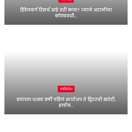
हिंडेनबर्ग रिसर्च आहे तरी काय? ज्याने अदानीना
कोट्यवधी…
व्यक्तिवेध
वयाच्या १०व्या वर्षी पहिलं स्टार्टअप ते ट्विटरची खरेदी,
इलॉन…