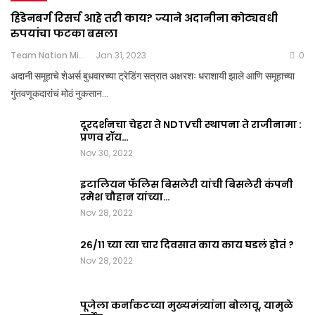
हिंडेनबर्ग रिसर्च आहे तरी काय? ज्याने अदानीना कोट्यवधी
रुपयांचा फटका बसला
Team Nation Mic
Jan 31, 2023
0
अदानी समूहाचे शेअर्स बुधवारच्या ट्रेडिंग सत्रात अक्षरशः धराशायी झाले आणि समूहाच्या
गुंतवणूकदारांचं मोठं नुकसान…
दूरदर्शनचा चेहरा ते NDTVची स्थापना ते राजीनामा :
प्रणव रॉय…
Nov 30, 2022
इटालियन फॅलिस बिसलेरी यांची बिसलेरी कंपनी
रमेश चौहान यांच्या…
Nov 28, 2022
२६/११ च्या त्या चार दिवसात काय काय घडलं होतं ?
Nov 28, 2022
पूजेला कर्नाकटच्या मुख्यमंत्र्यांना बोलावू, यामुळे