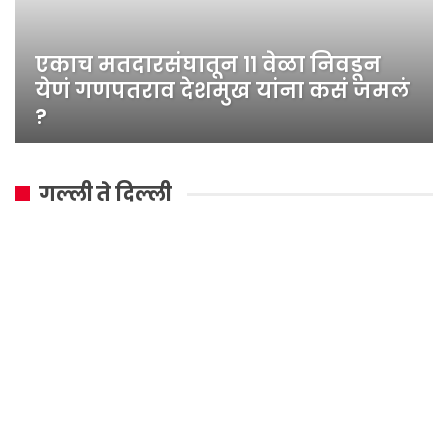
एकाच मतदारसंघातून ११ वेळा निवडून
येणं गणपतराव देशमुख यांना कसं जमलं
?
गल्ली ते दिल्ली