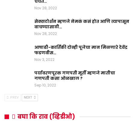
चर्चेत…
Nov 28, 2022
सेक्सटोर्शन म्हणजे नेमकं कसं होत आणि त्यापासून
वाचण्यासाठी…
Nov 28, 2022
आषाढी-कार्तिकी दोन्ही पूजेचा मान मिळणारे देवेंद्र
फडणवीस…
Nov 3, 2022
पर्यावरणपूरक गणपती मूर्ती म्हणजे मातीचा
गणपती कसा ओळखाल ?
Sep 10, 2022
PREV
NEXT
बघा कि राव (व्हिडीओ)