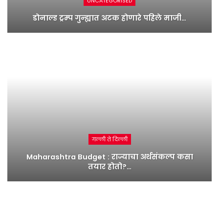
UNCATEGORISED
डोनाल्ड ट्रम्प गुन्ह्यात अटक होणारे पहिले माजी…
गल्ली ते दिल्ली
Maharashtra Budget : राज्याचा अर्थसंकल्प कसा
तयार होतो?…