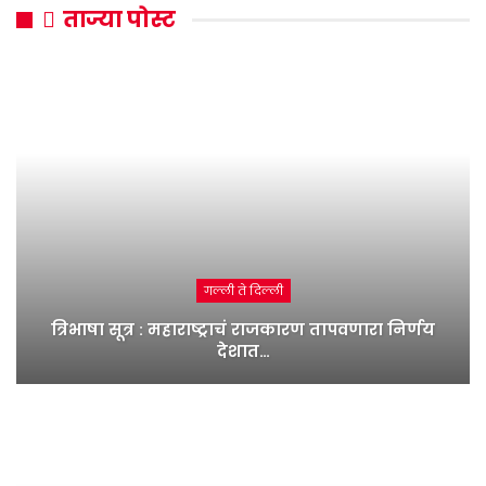
ताज्या पोस्ट
गल्ली ते दिल्ली
त्रिभाषा सूत्र : महाराष्ट्राचं राजकारण तापवणारा निर्णय
देशात…