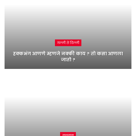
गल्ली ते दिल्ली
हक्कभंग आणणे म्हणजे नक्की काय ? तो कसा आणला
जातो ?
गावगाडा