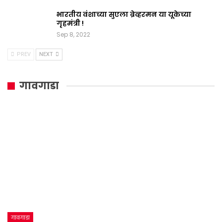
भारतीय वंशाच्या सुएला ब्रेव्हरमन या यूकेच्या
गृहमंत्री !
Sep 8, 2022
PREV
NEXT
गावगाडा
गावगाडा