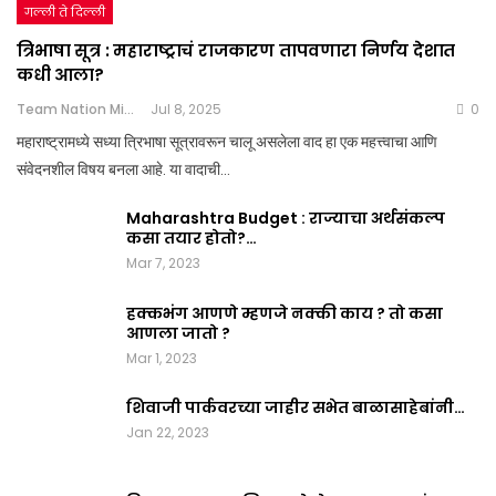
गल्ली ते दिल्ली
त्रिभाषा सूत्र : महाराष्ट्राचं राजकारण तापवणारा निर्णय देशात
कधी आला?
Team Nation Mic
Jul 8, 2025
0
महाराष्ट्रामध्ये सध्या त्रिभाषा सूत्रावरून चालू असलेला वाद हा एक महत्त्वाचा आणि
संवेदनशील विषय बनला आहे. या वादाची…
Maharashtra Budget : राज्याचा अर्थसंकल्प
कसा तयार होतो?…
Mar 7, 2023
हक्कभंग आणणे म्हणजे नक्की काय ? तो कसा
आणला जातो ?
Mar 1, 2023
शिवाजी पार्कवरच्या जाहीर सभेत बाळासाहेबांनी…
Jan 22, 2023