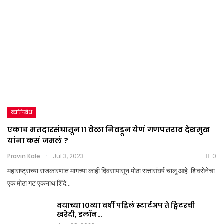
व्यक्तिवेध
एकाच मतदारसंघातून ११ वेळा निवडून येणं गणपतराव देशमुख
यांना कसं जमलं ?
Pravin Kale
Jul 3, 2023
0
महाराष्ट्राच्या राजकारणात मागच्या काही दिवसापासून मोठा सत्तासंघर्ष चालू आहे. शिवसेनेचा
एक मोठा गट एकनाथ शिंदे…
वयाच्या १०व्या वर्षी पहिलं स्टार्टअप ते ट्विटरची
खरेदी, इलॉन…