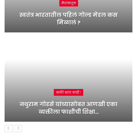
मैदानातून
स्वतंत्र भारतातील पहिलं गोल्ड मेडल कस
मिळालं ?
बाकी बरंच काही !
नथुराम गोडसे यांच्यासोबत आणखी एका
व्यक्तीला फाशीची शिक्षा…