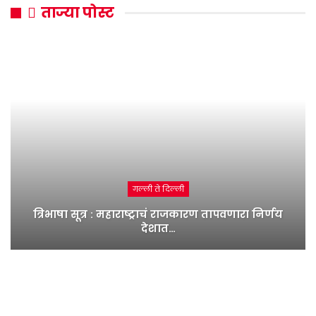
ताज्या पोस्ट
गल्ली ते दिल्ली
त्रिभाषा सूत्र : महाराष्ट्राचं राजकारण तापवणारा निर्णय
देशात…