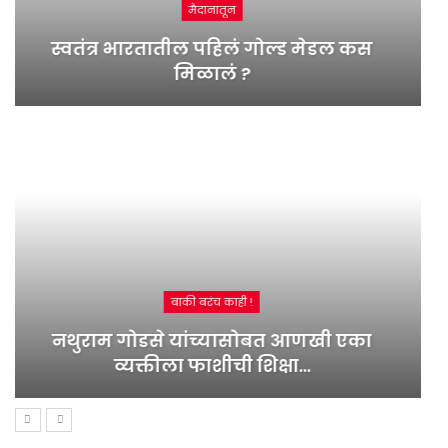
बाकी बरंच काही !
फाळणी नंतरच्या दंगलीत १० लाखांहून अधिक
लोकांचा मृत्यू झाला…
कॅमेरामागची दुनिया
प्राजक्तानं 2011 साली ‘सुवासिनी’ या मालिकेतून
छोट्या…