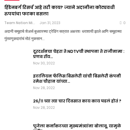
हिंडेनबर्ग रिसर्च आहे तरी काय? ज्याने अदानीना कोट्यवधी
रुपयांचा फटका बसला
Team Nation Mic
Jan 31, 2023
0
अदानी समूहाचे शेअर्स बुधवारच्या ट्रेडिंग सत्रात अक्षरशः धराशायी झाले आणि समूहाच्या
गुंतवणूकदारांचं मोठं नुकसान…
दूरदर्शनचा चेहरा ते NDTVची स्थापना ते राजीनामा :
प्रणव रॉय…
Nov 30, 2022
इटालियन फॅलिस बिसलेरी यांची बिसलेरी कंपनी
रमेश चौहान यांच्या…
Nov 28, 2022
२६/११ च्या त्या चार दिवसात काय काय घडलं होतं ?
Nov 28, 2022
पूजेला कर्नाकटच्या मुख्यमंत्र्यांना बोलावू, यामुळे