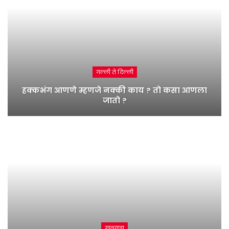
गल्ली ते दिल्ली
हक्कभंग आणणे म्हणजे नक्की काय ? तो कसा आणला
जातो ?
गावगाडा