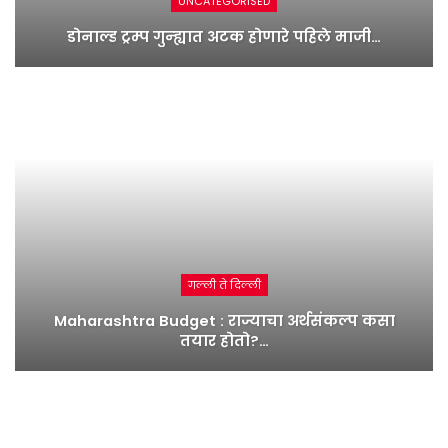
UNCATEGORISED
डोनाल्ड ट्रम्प गुन्ह्यात अटक होणारे पहिले माजी…
गल्ली ते दिल्ली
Maharashtra Budget : राज्याचा अर्थसंकल्प कसा
तयार होतो?…