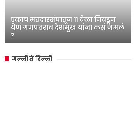
एकाच मतदारसंघातून ११ वेळा निवडून
येणं गणपतराव देशमुख यांना कसं जमलं
?
गल्ली ते दिल्ली