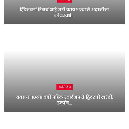
हिंडेनबर्ग रिसर्च आहे तरी काय? ज्याने अदानीना
कोट्यवधी…
व्यक्तिवेध
वयाच्या १०व्या वर्षी पहिलं स्टार्टअप ते ट्विटरची खरेदी,
इलॉन…