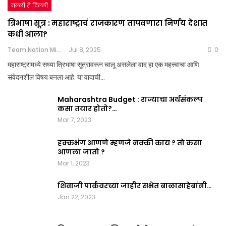
गल्ली ते दिल्ली
त्रिभाषा सूत्र : महाराष्ट्राचं राजकारण तापवणारा निर्णय देशात
कधी आला?
Team Nation Mic
Jul 8, 2025
0
महाराष्ट्रामध्ये सध्या त्रिभाषा सूत्रावरून चालू असलेला वाद हा एक महत्त्वाचा आणि
संवेदनशील विषय बनला आहे. या वादाची…
Maharashtra Budget : राज्याचा अर्थसंकल्प
कसा तयार होतो?…
Mar 7, 2023
हक्कभंग आणणे म्हणजे नक्की काय ? तो कसा
आणला जातो ?
Mar 1, 2023
शिवाजी पार्कवरच्या जाहीर सभेत बाळासाहेबांनी…
Jan 22, 2023