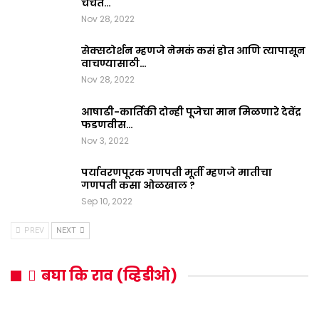
चर्चेत…
Nov 28, 2022
सेक्सटोर्शन म्हणजे नेमकं कसं होत आणि त्यापासून
वाचण्यासाठी…
Nov 28, 2022
आषाढी-कार्तिकी दोन्ही पूजेचा मान मिळणारे देवेंद्र
फडणवीस…
Nov 3, 2022
पर्यावरणपूरक गणपती मूर्ती म्हणजे मातीचा
गणपती कसा ओळखाल ?
Sep 10, 2022
PREV
NEXT
बघा कि राव (व्हिडीओ)