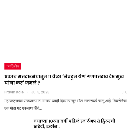
व्यक्तिवेध
एकाच मतदारसंघातून ११ वेळा निवडून येणं गणपतराव देशमुख
यांना कसं जमलं ?
Pravin Kale
Jul 3, 2023
0
महाराष्ट्राच्या राजकारणात मागच्या काही दिवसापासून मोठा सत्तासंघर्ष चालू आहे. शिवसेनेचा
एक मोठा गट एकनाथ शिंदे…
वयाच्या १०व्या वर्षी पहिलं स्टार्टअप ते ट्विटरची
खरेदी, इलॉन…