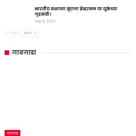
भारतीय वंशाच्या सुएला ब्रेव्हरमन या यूकेच्या
गृहमंत्री !
Sep 8, 2022
PREV
NEXT
गावगाडा
गावगाडा