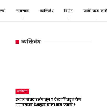
ल्ली
गावगाडा
व्यक्तिवेध
विशेष
बाकी बरंच काही
त्रिभाषा
एकाच
गल्ली ते दिल्ली
व्यक्तिवेध
सूत्र
मतदारसंघातून
व्यक्तिवेध
:
११
महाराष्ट्राचं
वेळा
राजकारण
निवडून
तापवणारा
येणं
निर्णय
गणपतराव
देशात
देशमुख
व्यक्तिवेध
कधी
यांना
एकाच मतदारसंघातून ११ वेळा निवडून येणं
गणपतराव देशमुख यांना कसं जमलं ?