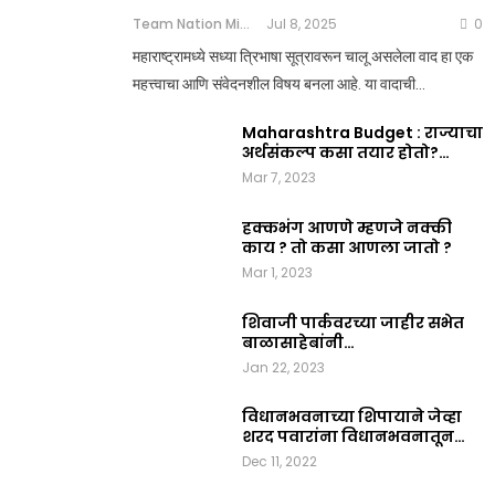
Team Nation Mic
Jul 8, 2025
0
महाराष्ट्रामध्ये सध्या त्रिभाषा सूत्रावरून चालू असलेला वाद हा एक
महत्त्वाचा आणि संवेदनशील विषय बनला आहे. या वादाची…
Maharashtra Budget : राज्याचा
अर्थसंकल्प कसा तयार होतो?…
Mar 7, 2023
हक्कभंग आणणे म्हणजे नक्की
काय ? तो कसा आणला जातो ?
Mar 1, 2023
शिवाजी पार्कवरच्या जाहीर सभेत
बाळासाहेबांनी…
Jan 22, 2023
विधानभवनाच्या शिपायाने जेव्हा
शरद पवारांना विधानभवनातून…
Dec 11, 2022