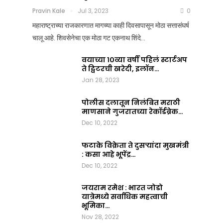
आला?
कसं
Pravin Kale
Jul 3, 2023
0
जमलं
Team Nation Mic
महाराष्ट्राच्या राजकारणात मागच्या काही दिवसापासून मोठा सत्तासंघर्ष
Jul
?
चालू आहे. शिवसेनेचा एक मोठा गट एकनाथ शिंदे…
8,
2025
Pravin Kale
0
वयाच्या १०व्या वर्षी पहिलं स्टार्टअप
Jul
ते ट्विटरची खरेदी, इलॉन…
3,
Jan 28, 2023
2023
0
पोलीस दलातून निलंबित मराठी
माणसाने गुजरातच्या रेकॉर्डब्रेक…
Dec 10, 2022
फटाके विक्रेता ते दुसऱ्यांदा मुखमंत्री
: कसा आहे भूपेंद्र…
Dec 10, 2022
जयराम रमेश : भारत जोडो
यात्रेमध्ये सर्वाधिक महत्वाची
भूमिका…
Nov 28, 2022