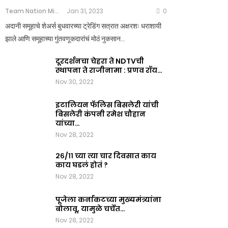
Team Nation Mic
Jan 31, 2023
0
अदानी समूहाचे शेअर्स बुधवारच्या ट्रेडिंग सत्रात अक्षरशः धराशायी
झाले आणि समूहाच्या गुंतवणूकदारांचं मोठं नुकसान…
दूरदर्शनचा चेहरा ते NDTVची
स्थापना ते राजीनामा : प्रणव रॉय…
Nov 30, 2022
इटालियन फॅलिस बिसलेरी यांची
बिसलेरी कंपनी रमेश चौहान
यांच्या…
Nov 28, 2022
२६/११ च्या त्या चार दिवसात काय
काय घडलं होतं ?
Nov 28, 2022
पूजेला कर्नाकटच्या मुख्यमंत्र्यांना
बोलावू, यामुळे चर्चेत…
Nov 28, 2022