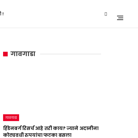
 !
गावगाडा
गावगाडा
हिंडेनबर्ग रिसर्च आहे तरी काय? ज्याने अदानीना
कोट्यवधी रुपयांचा फटका बसला