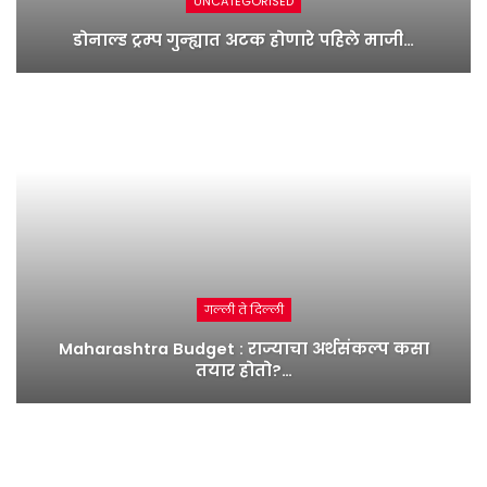
UNCATEGORISED
डोनाल्ड ट्रम्प गुन्ह्यात अटक होणारे पहिले माजी…
गल्ली ते दिल्ली
Maharashtra Budget : राज्याचा अर्थसंकल्प कसा
तयार होतो?…