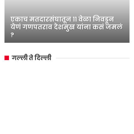
एकाच मतदारसंघातून ११ वेळा निवडून
येणं गणपतराव देशमुख यांना कसं जमलं
?
गल्ली ते दिल्ली