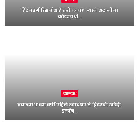
हिंडेनबर्ग रिसर्च आहे तरी काय? ज्याने अदानीना
कोट्यवधी…
व्यक्तिवेध
वयाच्या १०व्या वर्षी पहिलं स्टार्टअप ते ट्विटरची खरेदी,
इलॉन…