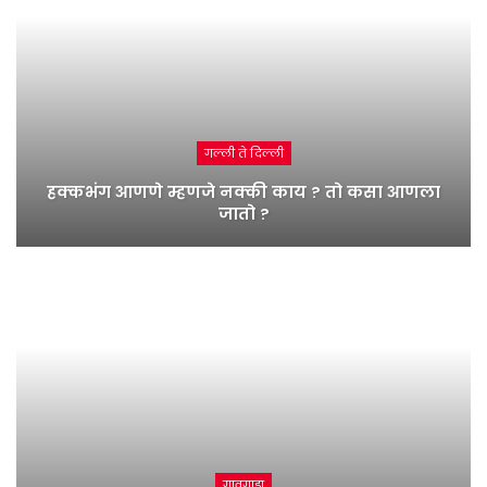
गल्ली ते दिल्ली
हक्कभंग आणणे म्हणजे नक्की काय ? तो कसा आणला
जातो ?
गावगाडा