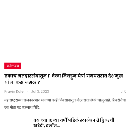
व्यक्तिवेध
एकाच मतदारसंघातून ११ वेळा निवडून येणं गणपतराव देशमुख
यांना कसं जमलं ?
Pravin Kale
Jul 3, 2023
0
महाराष्ट्राच्या राजकारणात मागच्या काही दिवसापासून मोठा सत्तासंघर्ष चालू आहे. शिवसेनेचा
एक मोठा गट एकनाथ शिंदे…
वयाच्या १०व्या वर्षी पहिलं स्टार्टअप ते ट्विटरची
खरेदी, इलॉन…