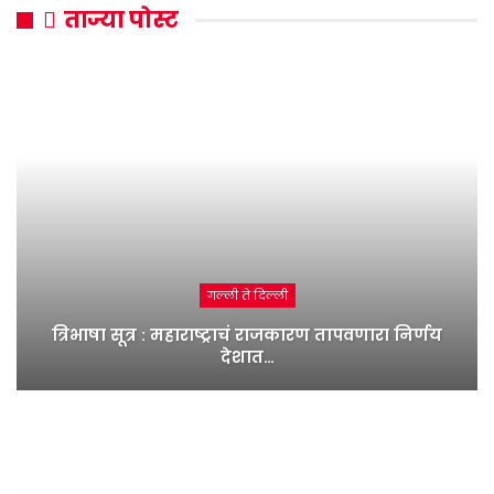
ताज्या पोस्ट
गल्ली ते दिल्ली
त्रिभाषा सूत्र : महाराष्ट्राचं राजकारण तापवणारा निर्णय
देशात…