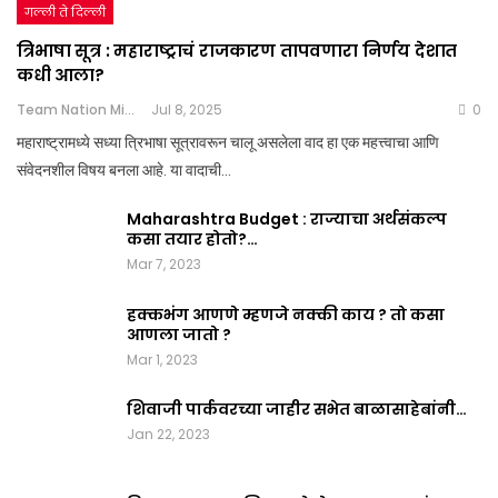
गल्ली ते दिल्ली
त्रिभाषा सूत्र : महाराष्ट्राचं राजकारण तापवणारा निर्णय देशात
कधी आला?
Team Nation Mic
Jul 8, 2025
0
महाराष्ट्रामध्ये सध्या त्रिभाषा सूत्रावरून चालू असलेला वाद हा एक महत्त्वाचा आणि
संवेदनशील विषय बनला आहे. या वादाची…
Maharashtra Budget : राज्याचा अर्थसंकल्प
कसा तयार होतो?…
Mar 7, 2023
हक्कभंग आणणे म्हणजे नक्की काय ? तो कसा
आणला जातो ?
Mar 1, 2023
शिवाजी पार्कवरच्या जाहीर सभेत बाळासाहेबांनी…
Jan 22, 2023