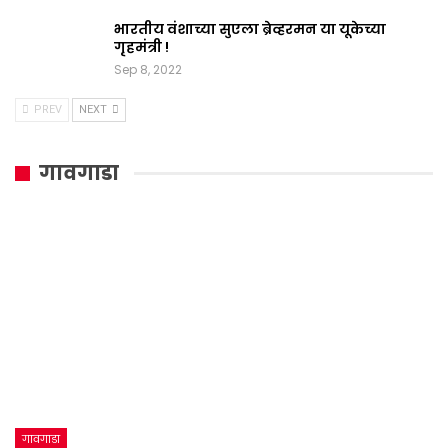
भारतीय वंशाच्या सुएला ब्रेव्हरमन या यूकेच्या
गृहमंत्री !
Sep 8, 2022
PREV
NEXT
गावगाडा
गावगाडा