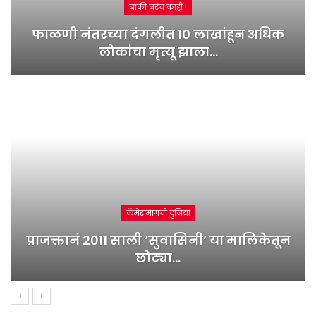
बाकी बरंच काही !
फाळणी नंतरच्या दंगलीत १० लाखांहून अधिक
लोकांचा मृत्यू झाला…
कॅमेरामागची दुनिया
प्राजक्तानं 2011 साली ‘सुवासिनी’ या मालिकेतून
छोट्या…