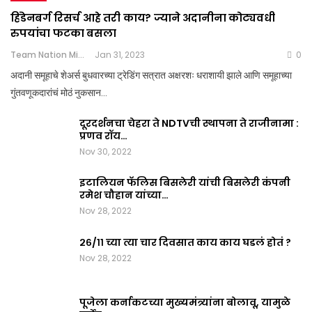
हिंडेनबर्ग रिसर्च आहे तरी काय? ज्याने अदानीना कोट्यवधी
रुपयांचा फटका बसला
Team Nation Mic
Jan 31, 2023
0
अदानी समूहाचे शेअर्स बुधवारच्या ट्रेडिंग सत्रात अक्षरशः धराशायी झाले आणि समूहाच्या
गुंतवणूकदारांचं मोठं नुकसान…
दूरदर्शनचा चेहरा ते NDTVची स्थापना ते राजीनामा :
प्रणव रॉय…
Nov 30, 2022
इटालियन फॅलिस बिसलेरी यांची बिसलेरी कंपनी
रमेश चौहान यांच्या…
Nov 28, 2022
२६/११ च्या त्या चार दिवसात काय काय घडलं होतं ?
Nov 28, 2022
पूजेला कर्नाकटच्या मुख्यमंत्र्यांना बोलावू, यामुळे