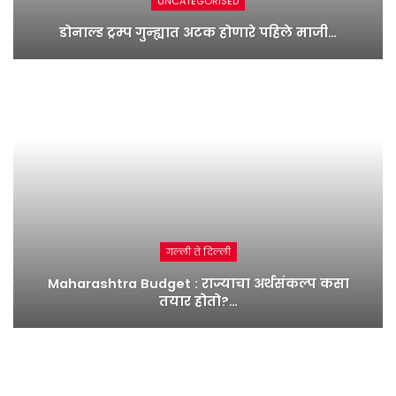
UNCATEGORISED
डोनाल्ड ट्रम्प गुन्ह्यात अटक होणारे पहिले माजी…
गल्ली ते दिल्ली
Maharashtra Budget : राज्याचा अर्थसंकल्प कसा
तयार होतो?…