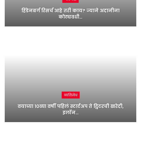
हिंडेनबर्ग रिसर्च आहे तरी काय? ज्याने अदानीना
कोट्यवधी…
व्यक्तिवेध
वयाच्या १०व्या वर्षी पहिलं स्टार्टअप ते ट्विटरची खरेदी,
इलॉन…