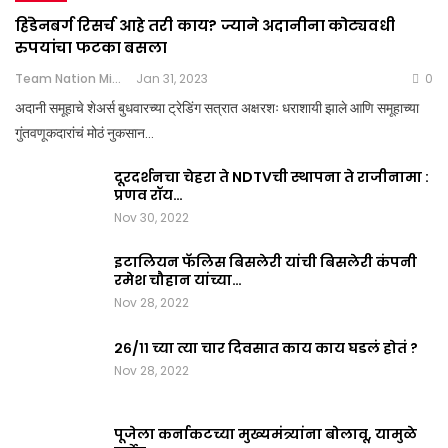
हिंडेनबर्ग रिसर्च आहे तरी काय? ज्याने अदानीना कोट्यवधी
रुपयांचा फटका बसला
Team Nation Mic
Jan 31, 2023
0
अदानी समूहाचे शेअर्स बुधवारच्या ट्रेडिंग सत्रात अक्षरशः धराशायी झाले आणि समूहाच्या
गुंतवणूकदारांचं मोठं नुकसान…
दूरदर्शनचा चेहरा ते NDTVची स्थापना ते राजीनामा :
प्रणव रॉय…
Nov 30, 2022
इटालियन फॅलिस बिसलेरी यांची बिसलेरी कंपनी
रमेश चौहान यांच्या…
Nov 28, 2022
२६/११ च्या त्या चार दिवसात काय काय घडलं होतं ?
Nov 28, 2022
पूजेला कर्नाकटच्या मुख्यमंत्र्यांना बोलावू, यामुळे