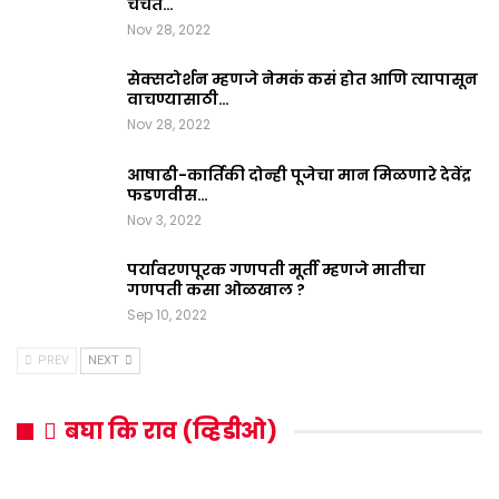
चर्चेत…
Nov 28, 2022
सेक्सटोर्शन म्हणजे नेमकं कसं होत आणि त्यापासून
वाचण्यासाठी…
Nov 28, 2022
आषाढी-कार्तिकी दोन्ही पूजेचा मान मिळणारे देवेंद्र
फडणवीस…
Nov 3, 2022
पर्यावरणपूरक गणपती मूर्ती म्हणजे मातीचा
गणपती कसा ओळखाल ?
Sep 10, 2022
PREV
NEXT
बघा कि राव (व्हिडीओ)