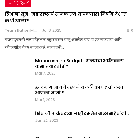
गल्ली ते दिल्ली
त्रिभाषा सूत्र : महाराष्ट्राचं राजकारण तापवणारा निर्णय देशात
कधी आला?
Team Nation Mic
Jul 8, 2025
0
महाराष्ट्रामध्ये सध्या त्रिभाषा सूत्रावरून चालू असलेला वाद हा एक महत्त्वाचा आणि
संवेदनशील विषय बनला आहे. या वादाची…
Maharashtra Budget : राज्याचा अर्थसंकल्प
कसा तयार होतो?…
Mar 7, 2023
हक्कभंग आणणे म्हणजे नक्की काय ? तो कसा
आणला जातो ?
Mar 1, 2023
शिवाजी पार्कवरच्या जाहीर सभेत बाळासाहेबांनी…
Jan 22, 2023