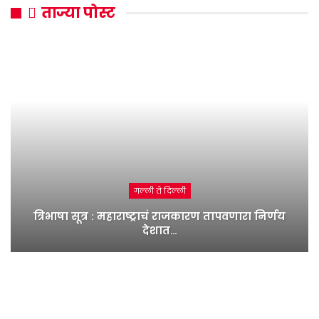
ताज्या पोस्ट
गल्ली ते दिल्ली
त्रिभाषा सूत्र : महाराष्ट्राचं राजकारण तापवणारा निर्णय
देशात…