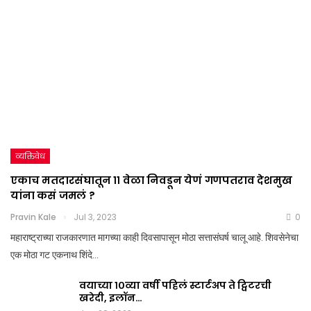
व्यक्तिवेध
एकाच मतदारसंघातून ११ वेळा निवडून येणं गणपतराव देशमुख
यांना कसं जमलं ?
Pravin Kale
Jul 3, 2023
0
महाराष्ट्राच्या राजकारणात मागच्या काही दिवसापासून मोठा सत्तासंघर्ष चालू आहे. शिवसेनेचा
एक मोठा गट एकनाथ शिंदे…
वयाच्या १०व्या वर्षी पहिलं स्टार्टअप ते ट्विटरची
खरेदी, इलॉन…