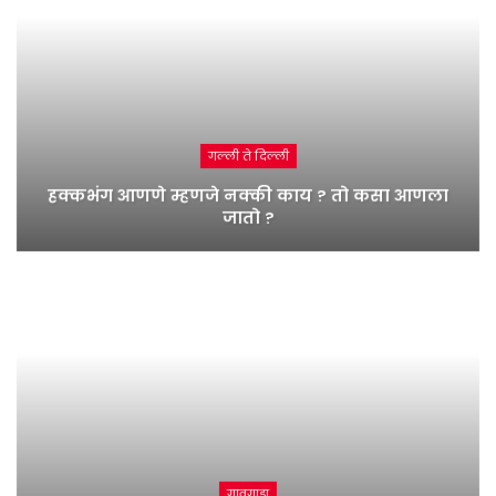
गल्ली ते दिल्ली
हक्कभंग आणणे म्हणजे नक्की काय ? तो कसा आणला
जातो ?
गावगाडा