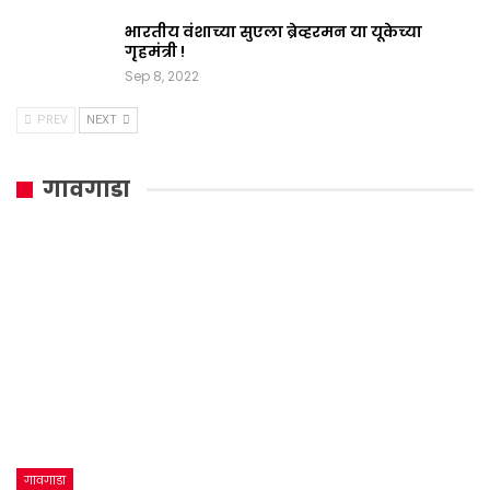
भारतीय वंशाच्या सुएला ब्रेव्हरमन या यूकेच्या
गृहमंत्री !
Sep 8, 2022
PREV
NEXT
गावगाडा
गावगाडा