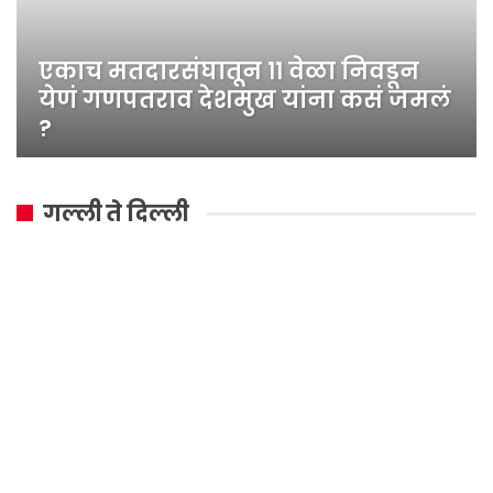
एकाच मतदारसंघातून ११ वेळा निवडून
येणं गणपतराव देशमुख यांना कसं जमलं
?
गल्ली ते दिल्ली