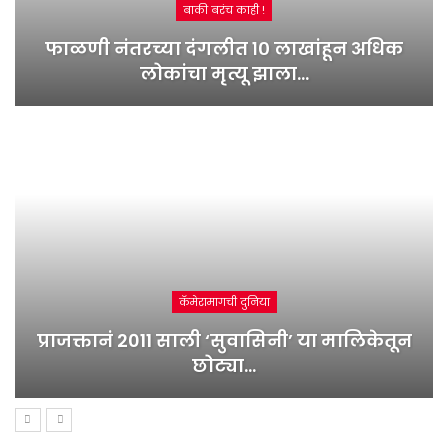
बाकी बरंच काही !
फाळणी नंतरच्या दंगलीत १० लाखांहून अधिक
लोकांचा मृत्यू झाला…
कॅमेरामागची दुनिया
प्राजक्तानं 2011 साली ‘सुवासिनी’ या मालिकेतून
छोट्या…