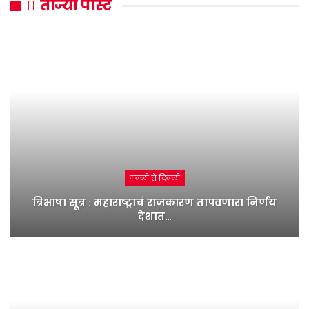
ताज्या पोस्ट
गल्ली ते दिल्ली
त्रिभाषा सूत्र : महाराष्ट्राचं राजकारण तापवणारा निर्णय
देशात…