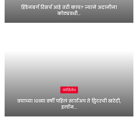
हिंडेनबर्ग रिसर्च आहे तरी काय? ज्याने अदानीना
कोट्यवधी…
व्यक्तिवेध
वयाच्या १०व्या वर्षी पहिलं स्टार्टअप ते ट्विटरची खरेदी,
इलॉन…