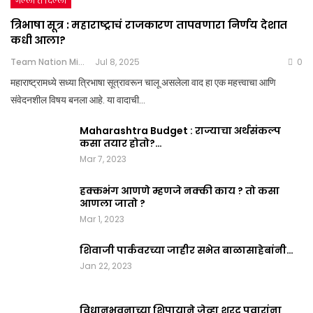
गल्ली ते दिल्ली
त्रिभाषा सूत्र : महाराष्ट्राचं राजकारण तापवणारा निर्णय देशात
कधी आला?
Team Nation Mic
Jul 8, 2025
0
महाराष्ट्रामध्ये सध्या त्रिभाषा सूत्रावरून चालू असलेला वाद हा एक महत्त्वाचा आणि
संवेदनशील विषय बनला आहे. या वादाची…
Maharashtra Budget : राज्याचा अर्थसंकल्प
कसा तयार होतो?…
Mar 7, 2023
हक्कभंग आणणे म्हणजे नक्की काय ? तो कसा
आणला जातो ?
Mar 1, 2023
शिवाजी पार्कवरच्या जाहीर सभेत बाळासाहेबांनी…
Jan 22, 2023
विधानभवनाच्या शिपायाने जेव्हा शरद पवारांना