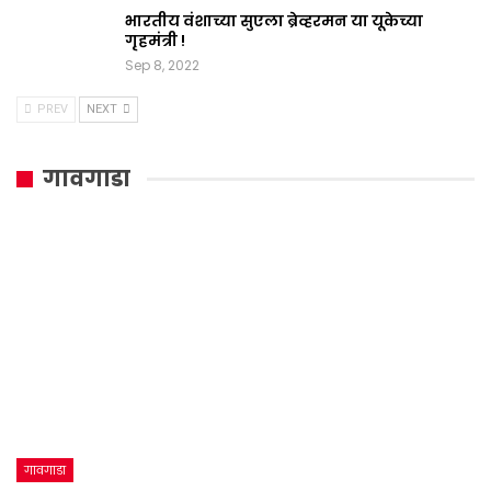
भारतीय वंशाच्या सुएला ब्रेव्हरमन या यूकेच्या
गृहमंत्री !
Sep 8, 2022
PREV
NEXT
गावगाडा
गावगाडा