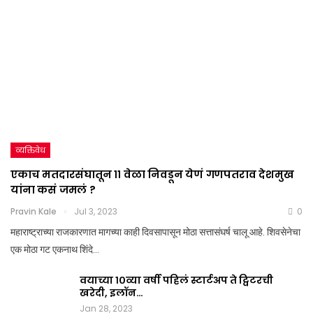
व्यक्तिवेध
एकाच मतदारसंघातून ११ वेळा निवडून येणं गणपतराव देशमुख
यांना कसं जमलं ?
Pravin Kale
Jul 3, 2023
0
महाराष्ट्राच्या राजकारणात मागच्या काही दिवसापासून मोठा सत्तासंघर्ष चालू आहे. शिवसेनेचा
एक मोठा गट एकनाथ शिंदे…
वयाच्या १०व्या वर्षी पहिलं स्टार्टअप ते ट्विटरची
खरेदी, इलॉन…
Jan 28, 2023