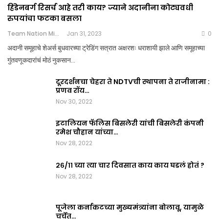
हिंडेनबर्ग रिसर्च आहे तरी काय? ज्याने अदानीना कोट्यवधी
रुपयांचा फटका बसला
Team Nation Mic
Jan 31, 2023
0
अदानी समूहाचे शेअर्स बुधवारच्या ट्रेडिंग सत्रात अक्षरशः धराशायी झाले आणि समूहाच्या
गुंतवणूकदारांचं मोठं नुकसान…
दूरदर्शनचा चेहरा ते NDTVची स्थापना ते राजीनामा :
प्रणव रॉय…
Nov 30, 2022
इटालियन फॅलिस बिसलेरी यांची बिसलेरी कंपनी
रमेश चौहान यांच्या…
Nov 28, 2022
२६/११ च्या त्या चार दिवसात काय काय घडलं होतं ?
Nov 28, 2022
पूजेला कर्नाकटच्या मुख्यमंत्र्यांना बोलावू, यामुळे
चर्चेत…