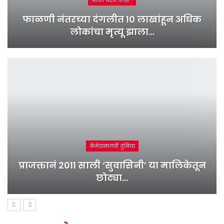
बाकी बरंच काही !
फाळणी नंतरच्या दंगलीत १० लाखांहून अधिक
लोकांचा मृत्यू झाला…
कॅमेरामागची दुनिया
प्राजक्तानं 2011 साली ‘सुवासिनी’ या मालिकेतून
छोट्या…