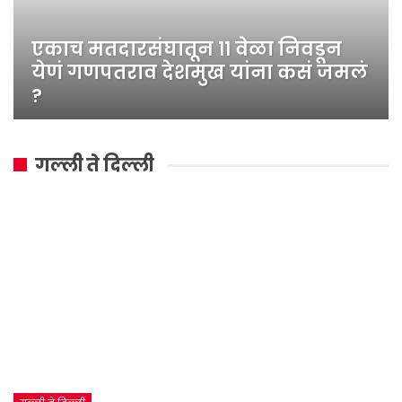
एकाच मतदारसंघातून ११ वेळा निवडून
येणं गणपतराव देशमुख यांना कसं जमलं
?
गल्ली ते दिल्ली