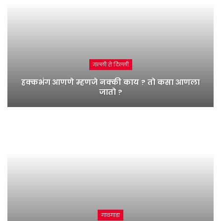
गल्ली ते दिल्ली
हक्कभंग आणणे म्हणजे नक्की काय ? तो कसा आणला
जातो ?
गावगाडा