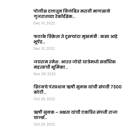
पोलीस दलातून निलंबित मराठी माणसाने
गुजरातच्या रेकॉर्डब्रेक…
Dec 10, 2022
फटाके विक्रेता ते दुसऱ्यांदा मुखमंत्री : कसा आहे
भूपेंद्र…
Dec 10, 2022
जयराम रमेश : भारत जोडो यात्रेमध्ये सर्वाधिक
महत्वाची भूमिका…
Nov 28, 2022
ब्रिटनचे पंतप्रधान ऋषी सुनक यांची संपत्ती 7300
कोटी…
Oct 26, 2022
ऋषी सुनक – अक्षता यांची एकत्रित संपत्ती राजा
चार्ल्स…
Oct 26, 2022