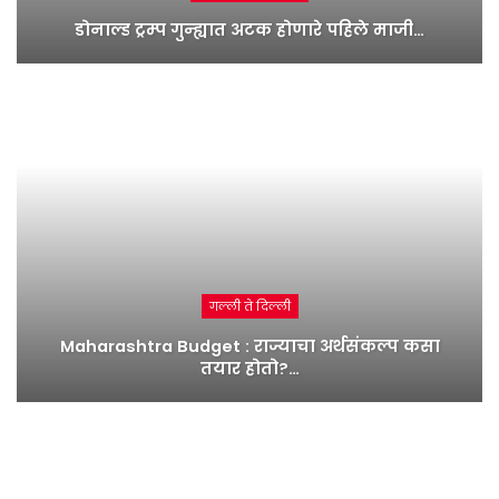
डोनाल्ड ट्रम्प गुन्ह्यात अटक होणारे पहिले माजी…
गल्ली ते दिल्ली
Maharashtra Budget : राज्याचा अर्थसंकल्प कसा
तयार होतो?…