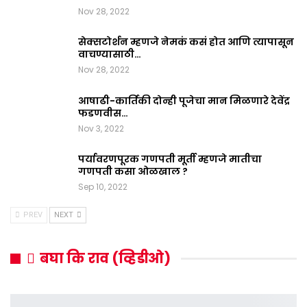
Nov 28, 2022
सेक्सटोर्शन म्हणजे नेमकं कसं होत आणि त्यापासून
वाचण्यासाठी…
Nov 28, 2022
आषाढी-कार्तिकी दोन्ही पूजेचा मान मिळणारे देवेंद्र
फडणवीस…
Nov 3, 2022
पर्यावरणपूरक गणपती मूर्ती म्हणजे मातीचा
गणपती कसा ओळखाल ?
Sep 10, 2022
PREV
NEXT
बघा कि राव (व्हिडीओ)