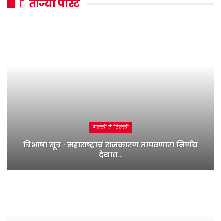
ताज्या पोस्ट
गल्ली ते दिल्ली
त्रिभाषा सूत्र : महाराष्ट्राचं राजकारण तापवणारा निर्णय
देशात…