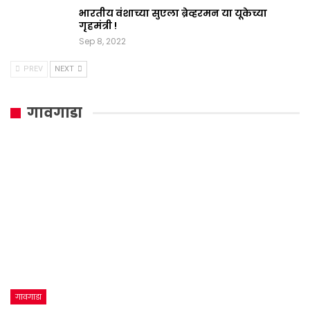
भारतीय वंशाच्या सुएला ब्रेव्हरमन या यूकेच्या
गृहमंत्री !
Sep 8, 2022
PREV
NEXT
गावगाडा
गावगाडा