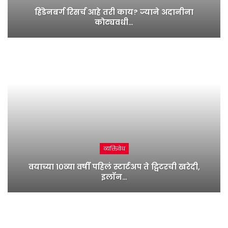
हिंडेनबर्ग रिसर्च आहे तरी काय? ज्याने अदानीना
कोट्यवधी…
व्यक्तिवेध
वयाच्या १०व्या वर्षी पहिलं स्टार्टअप ते ट्विटरची खरेदी,
इलॉन…