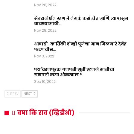
Nov 28, 2022
सेक्सटोर्शन म्हणजे नेमकं कसं होत आणि त्यापासून
वाचण्यासाठी…
Nov 28, 2022
आषाढी-कार्तिकी दोन्ही पूजेचा मान मिळणारे देवेंद्र
फडणवीस…
Nov 3, 2022
पर्यावरणपूरक गणपती मूर्ती म्हणजे मातीचा
गणपती कसा ओळखाल ?
Sep 10, 2022
PREV
NEXT
बघा कि राव (व्हिडीओ)