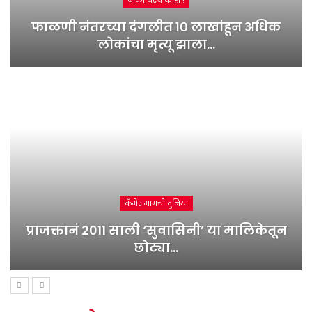
बाकी बरंच काही !
फाळणी नंतरच्या दंगलीत १० लाखांहून अधिक
लोकांचा मृत्यू झाला…
कॅमेरामागची दुनिया
प्राजक्तानं 2011 साली ‘सुवासिनी’ या मालिकेतून
छोट्या…