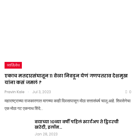
व्यक्तिवेध
एकाच मतदारसंघातून ११ वेळा निवडून येणं गणपतराव देशमुख
यांना कसं जमलं ?
Pravin Kale
Jul 3, 2023
0
महाराष्ट्राच्या राजकारणात मागच्या काही दिवसापासून मोठा सत्तासंघर्ष चालू आहे. शिवसेनेचा
एक मोठा गट एकनाथ शिंदे…
वयाच्या १०व्या वर्षी पहिलं स्टार्टअप ते ट्विटरची
खरेदी, इलॉन…
Jan 28, 2023