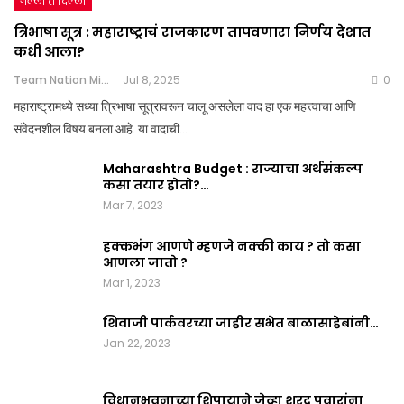
गल्ली ते दिल्ली
त्रिभाषा सूत्र : महाराष्ट्राचं राजकारण तापवणारा निर्णय देशात
कधी आला?
Team Nation Mic
Jul 8, 2025
0
महाराष्ट्रामध्ये सध्या त्रिभाषा सूत्रावरून चालू असलेला वाद हा एक महत्त्वाचा आणि
संवेदनशील विषय बनला आहे. या वादाची…
Maharashtra Budget : राज्याचा अर्थसंकल्प
कसा तयार होतो?…
Mar 7, 2023
हक्कभंग आणणे म्हणजे नक्की काय ? तो कसा
आणला जातो ?
Mar 1, 2023
शिवाजी पार्कवरच्या जाहीर सभेत बाळासाहेबांनी…
Jan 22, 2023
विधानभवनाच्या शिपायाने जेव्हा शरद पवारांना