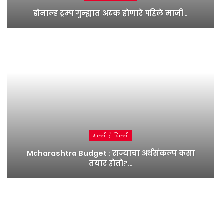
डोनाल्ड ट्रम्प गुन्ह्यात अटक होणारे पहिले माजी…
गल्ली ते दिल्ली
Maharashtra Budget : राज्याचा अर्थसंकल्प कसा
तयार होतो?…