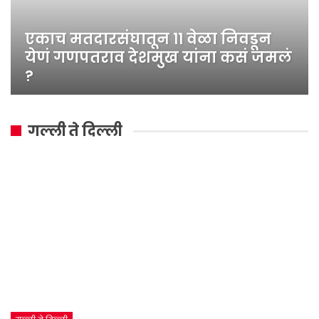
एकाच मतदारसंघातून ११ वेळा निवडून
येणं गणपतराव देशमुख यांना कसं जमलं
?
गल्ली ते दिल्ली