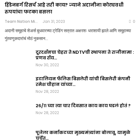
हिंडेनबर्ग रिसर्च आहे तरी काय? ज्याने अदानीना कोट्यवधी
रुपयांचा फटका बसला
Team Nation Mic
Jan 31, 2023
0
अदानी समूहाचे शेअर्स बुधवारच्या ट्रेडिंग सत्रात अक्षरशः धराशायी झाले आणि समूहाच्या
गुंतवणूकदारांचं मोठं नुकसान…
दूरदर्शनचा चेहरा ते NDTVची स्थापना ते राजीनामा :
प्रणव रॉय…
Nov 30, 2022
इटालियन फॅलिस बिसलेरी यांची बिसलेरी कंपनी
रमेश चौहान यांच्या…
Nov 28, 2022
२६/११ च्या त्या चार दिवसात काय काय घडलं होतं ?
Nov 28, 2022
पूजेला कर्नाकटच्या मुख्यमंत्र्यांना बोलावू, यामुळे
चर्चेत…