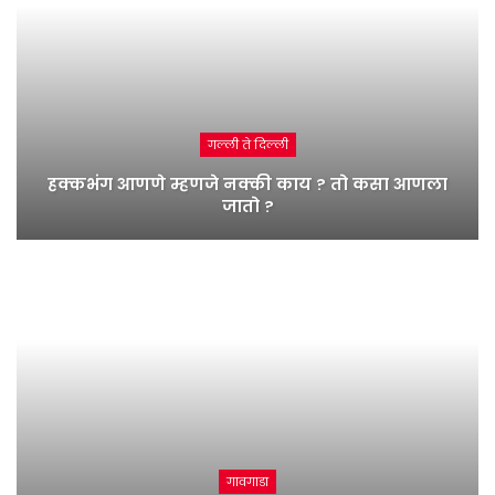
गल्ली ते दिल्ली
हक्कभंग आणणे म्हणजे नक्की काय ? तो कसा आणला
जातो ?
गावगाडा