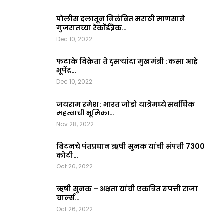
पोलीस दलातून निलंबित मराठी माणसाने
गुजरातच्या रेकॉर्डब्रेक…
Dec 10, 2022
फटाके विक्रेता ते दुसऱ्यांदा मुखमंत्री : कसा आहे
भूपेंद्र…
Dec 10, 2022
जयराम रमेश : भारत जोडो यात्रेमध्ये सर्वाधिक
महत्वाची भूमिका…
Nov 28, 2022
ब्रिटनचे पंतप्रधान ऋषी सुनक यांची संपत्ती 7300
कोटी…
Oct 26, 2022
ऋषी सुनक – अक्षता यांची एकत्रित संपत्ती राजा
चार्ल्स…
Oct 26, 2022