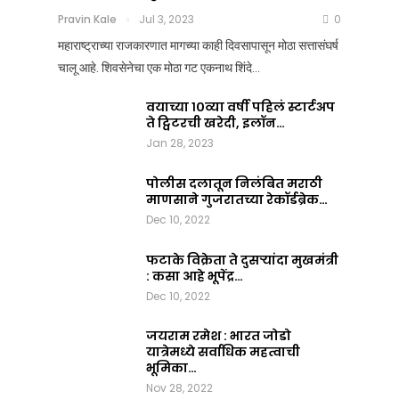
आला?
कसं
Pravin Kale
Jul 3, 2023
0
जमलं
Team Nation Mic
महाराष्ट्राच्या राजकारणात मागच्या काही दिवसापासून मोठा सत्तासंघर्ष
Jul
?
चालू आहे. शिवसेनेचा एक मोठा गट एकनाथ शिंदे…
8,
2025
Pravin Kale
0
वयाच्या १०व्या वर्षी पहिलं स्टार्टअप
Jul
ते ट्विटरची खरेदी, इलॉन…
3,
Jan 28, 2023
2023
0
पोलीस दलातून निलंबित मराठी
माणसाने गुजरातच्या रेकॉर्डब्रेक…
Dec 10, 2022
फटाके विक्रेता ते दुसऱ्यांदा मुखमंत्री
: कसा आहे भूपेंद्र…
Dec 10, 2022
जयराम रमेश : भारत जोडो
यात्रेमध्ये सर्वाधिक महत्वाची
भूमिका…
Nov 28, 2022