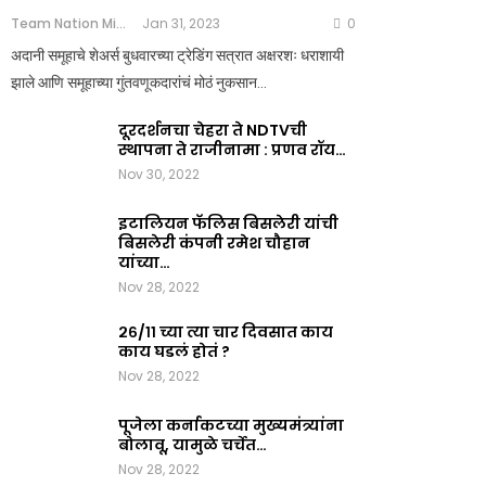
Team Nation Mic
Jan 31, 2023
0
अदानी समूहाचे शेअर्स बुधवारच्या ट्रेडिंग सत्रात अक्षरशः धराशायी
झाले आणि समूहाच्या गुंतवणूकदारांचं मोठं नुकसान…
दूरदर्शनचा चेहरा ते NDTVची
स्थापना ते राजीनामा : प्रणव रॉय…
Nov 30, 2022
इटालियन फॅलिस बिसलेरी यांची
बिसलेरी कंपनी रमेश चौहान
यांच्या…
Nov 28, 2022
२६/११ च्या त्या चार दिवसात काय
काय घडलं होतं ?
Nov 28, 2022
पूजेला कर्नाकटच्या मुख्यमंत्र्यांना
बोलावू, यामुळे चर्चेत…
Nov 28, 2022