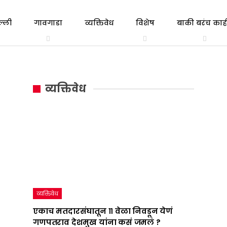
ल्ली
गावगाडा
व्यक्तिवेध
विशेष
बाकी बरंच काही
त्रिभाषा
एकाच
गल्ली ते दिल्ली
व्यक्तिवेध
सूत्र
मतदारसंघातून
व्यक्तिवेध
:
११
महाराष्ट्राचं
वेळा
राजकारण
निवडून
तापवणारा
येणं
निर्णय
गणपतराव
देशात
देशमुख
व्यक्तिवेध
कधी
यांना
एकाच मतदारसंघातून ११ वेळा निवडून येणं
गणपतराव देशमुख यांना कसं जमलं ?