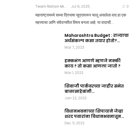
Team Nation Mic
Jul 8, 2025
0
महाराष्ट्रामध्ये सध्या त्रिभाषा सूत्रावरून चालू असलेला वाद हा एक
महत्त्वाचा आणि संवेदनशील विषय बनला आहे. या वादाची…
Maharashtra Budget : राज्याचा
अर्थसंकल्प कसा तयार होतो?…
Mar 7, 2023
हक्कभंग आणणे म्हणजे नक्की
काय ? तो कसा आणला जातो ?
Mar 1, 2023
शिवाजी पार्कवरच्या जाहीर सभेत
बाळासाहेबांनी…
Jan 22, 2023
विधानभवनाच्या शिपायाने जेव्हा
शरद पवारांना विधानभवनातून…
Dec 11, 2022