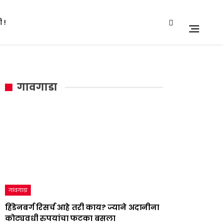
 !
गावगाडा
गावगाडा
हिंडेनबर्ग रिसर्च आहे तरी काय? ज्याने अदानीना
कोट्यवधी रुपयांचा फटका बसला