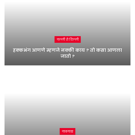
गल्ली ते दिल्ली
हक्कभंग आणणे म्हणजे नक्की काय ? तो कसा आणला
जातो ?
गावगाडा