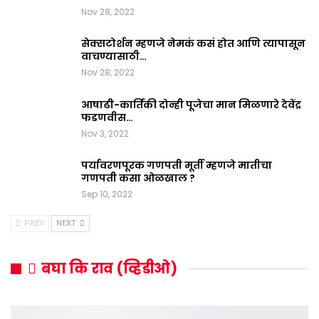
Nov 28, 2022
सेक्सटोर्शन म्हणजे नेमकं कसं होत आणि त्यापासून
वाचण्यासाठी…
Nov 28, 2022
आषाढी-कार्तिकी दोन्ही पूजेचा मान मिळणारे देवेंद्र
फडणवीस…
Nov 3, 2022
पर्यावरणपूरक गणपती मूर्ती म्हणजे मातीचा
गणपती कसा ओळखाल ?
Sep 10, 2022
PREV
NEXT
बघा कि राव (व्हिडीओ)