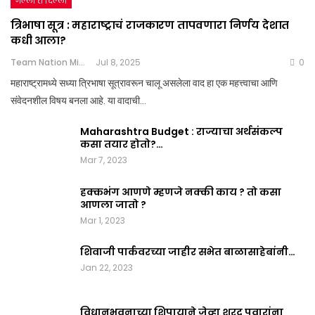
गल्ली ते दिल्ली
त्रिभाषा सूत्र : महाराष्ट्राचं राजकारण तापवणारा निर्णय देशात
कधी आला?
Team Nation Mic
Jul 8, 2025
0
महाराष्ट्रामध्ये सध्या त्रिभाषा सूत्रावरून चालू असलेला वाद हा एक महत्त्वाचा आणि
संवेदनशील विषय बनला आहे. या वादाची…
Maharashtra Budget : राज्याचा अर्थसंकल्प
कसा तयार होतो?…
Mar 7, 2023
हक्कभंग आणणे म्हणजे नक्की काय ? तो कसा
आणला जातो ?
Mar 1, 2023
शिवाजी पार्कवरच्या जाहीर सभेत बाळासाहेबांनी…
Jan 22, 2023
विधानभवनाच्या शिपायाने जेव्हा शरद पवारांना