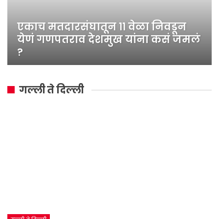
एकाच मतदारसंघातून ११ वेळा निवडून
येणं गणपतराव देशमुख यांना कसं जमलं
?
गल्ली ते दिल्ली