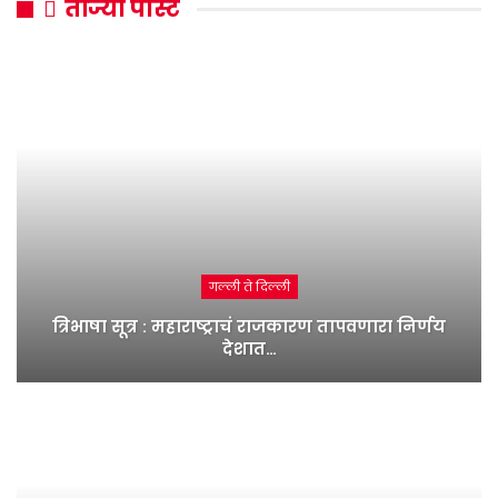
ताज्या पोस्ट
गल्ली ते दिल्ली
त्रिभाषा सूत्र : महाराष्ट्राचं राजकारण तापवणारा निर्णय
देशात…