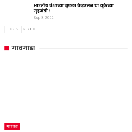
भारतीय वंशाच्या सुएला ब्रेव्हरमन या यूकेच्या
गृहमंत्री !
Sep 8, 2022
PREV
NEXT
गावगाडा
गावगाडा