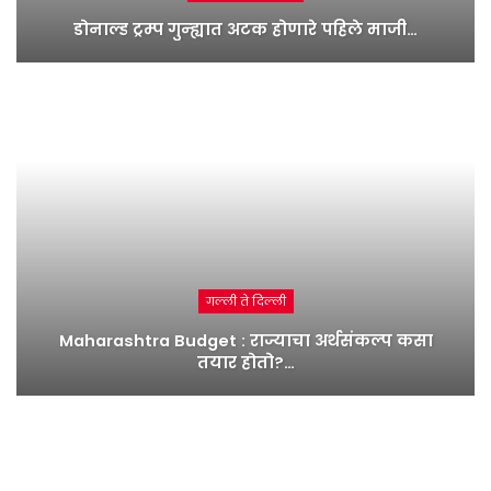
डोनाल्ड ट्रम्प गुन्ह्यात अटक होणारे पहिले माजी…
गल्ली ते दिल्ली
Maharashtra Budget : राज्याचा अर्थसंकल्प कसा
तयार होतो?…