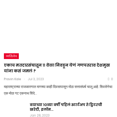
व्यक्तिवेध
एकाच मतदारसंघातून ११ वेळा निवडून येणं गणपतराव देशमुख
यांना कसं जमलं ?
Pravin Kale
Jul 3, 2023
0
महाराष्ट्राच्या राजकारणात मागच्या काही दिवसापासून मोठा सत्तासंघर्ष चालू आहे. शिवसेनेचा
एक मोठा गट एकनाथ शिंदे…
वयाच्या १०व्या वर्षी पहिलं स्टार्टअप ते ट्विटरची
खरेदी, इलॉन…
Jan 28, 2023