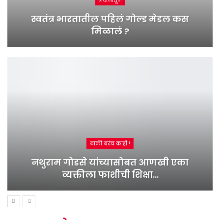
मैदानातून
स्वतंत्र भारतातील पहिलं गोल्ड मेडल कस
मिळालं ?
बाकी बरंच काही !
नथुराम गोडसे यांच्यासोबत आणखी एका
व्यक्तीला फाशीची शिक्षा…