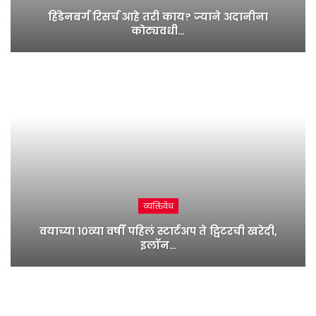
हिंडेनबर्ग रिसर्च आहे तरी काय? ज्याने अदानीना
कोट्यवधी…
व्यक्तिवेध
वयाच्या १०व्या वर्षी पहिलं स्टार्टअप ते ट्विटरची खरेदी,
इलॉन…