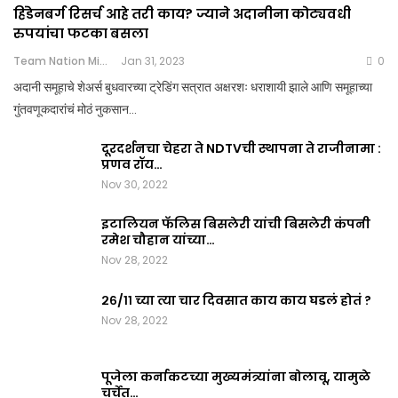
हिंडेनबर्ग रिसर्च आहे तरी काय? ज्याने अदानीना कोट्यवधी
रुपयांचा फटका बसला
Team Nation Mic
Jan 31, 2023
0
अदानी समूहाचे शेअर्स बुधवारच्या ट्रेडिंग सत्रात अक्षरशः धराशायी झाले आणि समूहाच्या
गुंतवणूकदारांचं मोठं नुकसान…
दूरदर्शनचा चेहरा ते NDTVची स्थापना ते राजीनामा :
प्रणव रॉय…
Nov 30, 2022
इटालियन फॅलिस बिसलेरी यांची बिसलेरी कंपनी
रमेश चौहान यांच्या…
Nov 28, 2022
२६/११ च्या त्या चार दिवसात काय काय घडलं होतं ?
Nov 28, 2022
पूजेला कर्नाकटच्या मुख्यमंत्र्यांना बोलावू, यामुळे
चर्चेत…