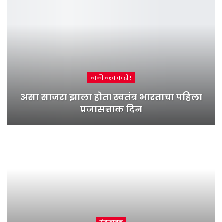
बाकी बरंच काही !
असा साजरा झाला होता स्वतंत्र भारताचा पहिला
प्रजासत्ताक दिन