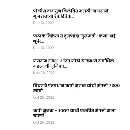
पोलीस दलातून निलंबित मराठी माणसाने
गुजरातच्या रेकॉर्डब्रेक…
Dec 10, 2022
फटाके विक्रेता ते दुसऱ्यांदा मुखमंत्री : कसा आहे
भूपेंद्र…
Dec 10, 2022
जयराम रमेश : भारत जोडो यात्रेमध्ये सर्वाधिक
महत्वाची भूमिका…
Nov 28, 2022
ब्रिटनचे पंतप्रधान ऋषी सुनक यांची संपत्ती 7300
कोटी…
Oct 26, 2022
ऋषी सुनक – अक्षता यांची एकत्रित संपत्ती राजा
चार्ल्स…
Oct 26, 2022