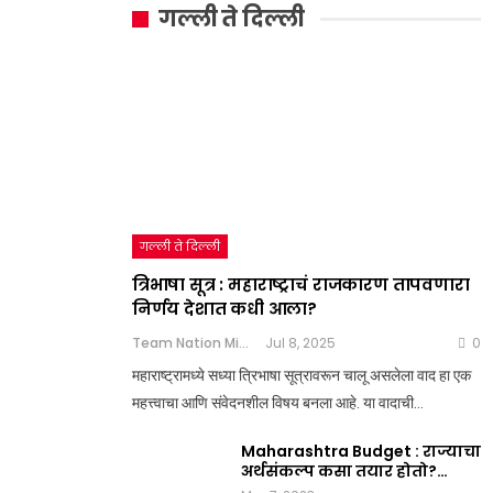
गल्ली ते दिल्ली
गल्ली ते दिल्ली
त्रिभाषा सूत्र : महाराष्ट्राचं राजकारण तापवणारा
निर्णय देशात कधी आला?
Team Nation Mic
Jul 8, 2025
0
महाराष्ट्रामध्ये सध्या त्रिभाषा सूत्रावरून चालू असलेला वाद हा एक
महत्त्वाचा आणि संवेदनशील विषय बनला आहे. या वादाची…
Maharashtra Budget : राज्याचा
अर्थसंकल्प कसा तयार होतो?…