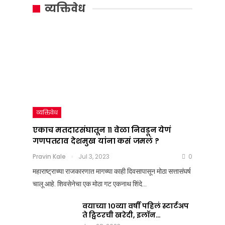
सूत्र
मतदारसंघातून
व्यक्तिवेध
:
११
महाराष्ट्राचं
वेळा
राजकारण
निवडून
तापवणारा
येणं
निर्णय
गणपतराव
देशात
देशमुख
व्यक्तिवेध
कधी
यांना
एकाच मतदारसंघातून ११ वेळा निवडून येणं
गणपतराव देशमुख यांना कसं जमलं ?
आला?
कसं
Pravin Kale
Jul 3, 2023
0
जमलं
Team Nation Mic
महाराष्ट्राच्या राजकारणात मागच्या काही दिवसापासून मोठा सत्तासंघर्ष
Jul
?
चालू आहे. शिवसेनेचा एक मोठा गट एकनाथ शिंदे…
8,
2025
Pravin Kale
0
वयाच्या १०व्या वर्षी पहिलं स्टार्टअप
Jul
ते ट्विटरची खरेदी, इलॉन…
3,