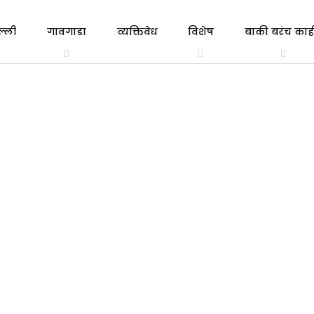
ल्ली
गावगाडा
व्यक्तिवेध
विशेष
बाकी बरंच काही
त्रिभाषा
एकाच
गल्ली ते दिल्ली
व्यक्तिवेध