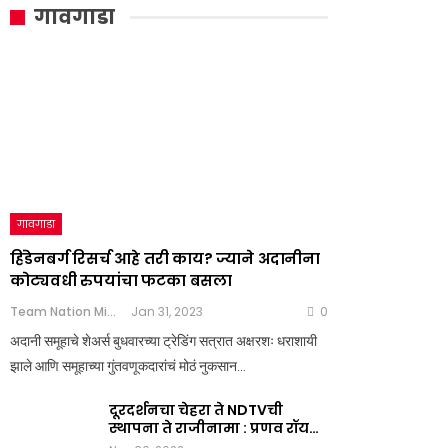
गावगाडा
गावगाडा
हिंडेनबर्ग रिसर्च आहे तरी काय? ज्याने अदानीना
कोट्यवधी रुपयांचा फटका बसला
Team Nation Mic
Jan 31, 2023
0
अदानी समूहाचे शेअर्स बुधवारच्या ट्रेडिंग सत्रात अक्षरशः धराशायी
झाले आणि समूहाच्या गुंतवणूकदारांचं मोठं नुकसान…
दूरदर्शनचा चेहरा ते NDTVची
स्थापना ते राजीनामा : प्रणव रॉय…