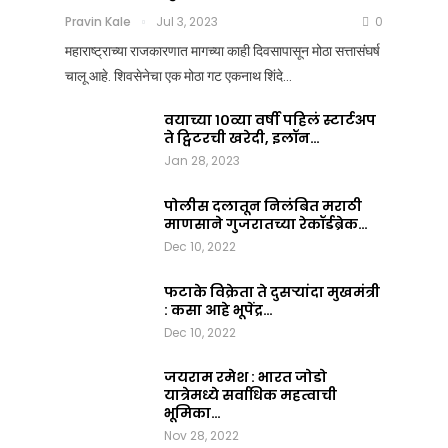
आला?
कसं
Pravin Kale
Jul 3, 2023
0
जमलं
Team Nation Mic
महाराष्ट्राच्या राजकारणात मागच्या काही दिवसापासून मोठा सत्तासंघर्ष
Jul
?
चालू आहे. शिवसेनेचा एक मोठा गट एकनाथ शिंदे…
8,
2025
Pravin Kale
0
वयाच्या १०व्या वर्षी पहिलं स्टार्टअप
Jul
ते ट्विटरची खरेदी, इलॉन…
3,
Jan 28, 2023
2023
0
पोलीस दलातून निलंबित मराठी
माणसाने गुजरातच्या रेकॉर्डब्रेक…
Dec 10, 2022
फटाके विक्रेता ते दुसऱ्यांदा मुखमंत्री
: कसा आहे भूपेंद्र…
Dec 10, 2022
जयराम रमेश : भारत जोडो
यात्रेमध्ये सर्वाधिक महत्वाची
भूमिका…
Nov 28, 2022