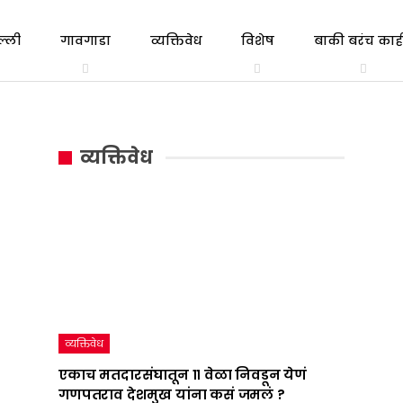
ल्ली
गावगाडा
व्यक्तिवेध
विशेष
बाकी बरंच काही
त्रिभाषा
एकाच
गल्ली ते दिल्ली
व्यक्तिवेध
सूत्र
मतदारसंघातून
व्यक्तिवेध
:
११
महाराष्ट्राचं
वेळा
राजकारण
निवडून
तापवणारा
येणं
निर्णय
गणपतराव
देशात
देशमुख
व्यक्तिवेध
कधी
यांना
एकाच मतदारसंघातून ११ वेळा निवडून येणं
गणपतराव देशमुख यांना कसं जमलं ?