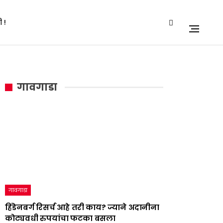
 !
गावगाडा
गावगाडा
हिंडेनबर्ग रिसर्च आहे तरी काय? ज्याने अदानीना
कोट्यवधी रुपयांचा फटका बसला