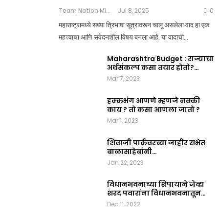
Team Nation Mic
Jul 8, 2025
0
महाराष्ट्रामध्ये सध्या त्रिभाषा सूत्रावरून चालू असलेला वाद हा एक
महत्त्वाचा आणि संवेदनशील विषय बनला आहे. या वादाची…
Maharashtra Budget : राज्याचा
अर्थसंकल्प कसा तयार होतो?…
Mar 7, 2023
हक्कभंग आणणे म्हणजे नक्की
काय ? तो कसा आणला जातो ?
Mar 1, 2023
शिवाजी पार्कवरच्या जाहीर सभेत
बाळासाहेबांनी…
Jan 22, 2023
विधानभवनाच्या शिपायाने जेव्हा
शरद पवारांना विधानभवनातून…
Dec 11, 2022