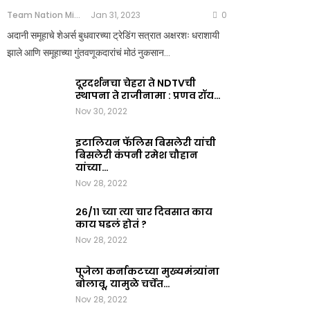
Team Nation Mic
Jan 31, 2023
0
अदानी समूहाचे शेअर्स बुधवारच्या ट्रेडिंग सत्रात अक्षरशः धराशायी
झाले आणि समूहाच्या गुंतवणूकदारांचं मोठं नुकसान…
दूरदर्शनचा चेहरा ते NDTVची
स्थापना ते राजीनामा : प्रणव रॉय…
Nov 30, 2022
इटालियन फॅलिस बिसलेरी यांची
बिसलेरी कंपनी रमेश चौहान
यांच्या…
Nov 28, 2022
२६/११ च्या त्या चार दिवसात काय
काय घडलं होतं ?
Nov 28, 2022
पूजेला कर्नाकटच्या मुख्यमंत्र्यांना
बोलावू, यामुळे चर्चेत…
Nov 28, 2022