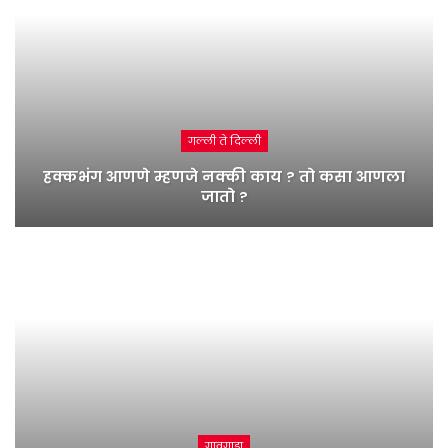
गल्ली ते दिल्ली
हक्कभंग आणणे म्हणजे नक्की काय ? तो कसा आणला
जातो ?
गावगाडा