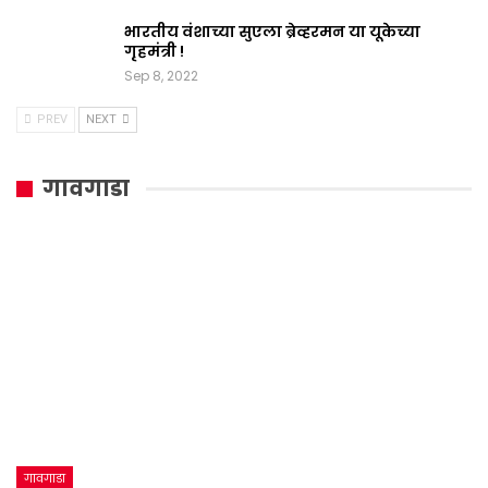
भारतीय वंशाच्या सुएला ब्रेव्हरमन या यूकेच्या
गृहमंत्री !
Sep 8, 2022
PREV
NEXT
गावगाडा
गावगाडा