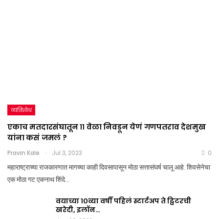
व्यक्तिवेध
एकाच मतदारसंघातून ११ वेळा निवडून येणं गणपतराव देशमुख
यांना कसं जमलं ?
Pravin Kale
Jul 3, 2023
0
महाराष्ट्राच्या राजकारणात मागच्या काही दिवसापासून मोठा सत्तासंघर्ष चालू आहे. शिवसेनेचा
एक मोठा गट एकनाथ शिंदे…
वयाच्या १०व्या वर्षी पहिलं स्टार्टअप ते ट्विटरची
खरेदी, इलॉन…