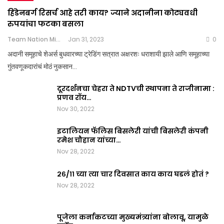
हिंडेनबर्ग रिसर्च आहे तरी काय? ज्याने अदानीना कोट्यवधी
रुपयांचा फटका बसला
Team Nation Mic
Jan 31, 2023
0
अदानी समूहाचे शेअर्स बुधवारच्या ट्रेडिंग सत्रात अक्षरशः धराशायी झाले आणि समूहाच्या
गुंतवणूकदारांचं मोठं नुकसान…
दूरदर्शनचा चेहरा ते NDTVची स्थापना ते राजीनामा :
प्रणव रॉय…
Nov 30, 2022
इटालियन फॅलिस बिसलेरी यांची बिसलेरी कंपनी
रमेश चौहान यांच्या…
Nov 28, 2022
२६/११ च्या त्या चार दिवसात काय काय घडलं होतं ?
Nov 28, 2022
पूजेला कर्नाकटच्या मुख्यमंत्र्यांना बोलावू, यामुळे