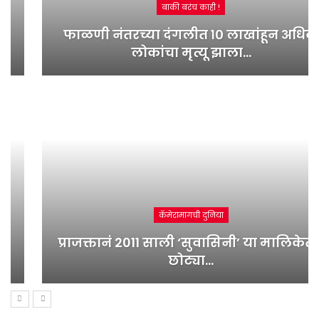
बाकी बरंच काही !
फाळणी नंतरच्या दंगलीत १० लाखांहून अधिक
लोकांचा मृत्यू झाला…
कॅमेरामागची दुनिया
प्राजक्तानं 2011 साली ‘सुवासिनी’ या मालिकेतून
छोट्या…