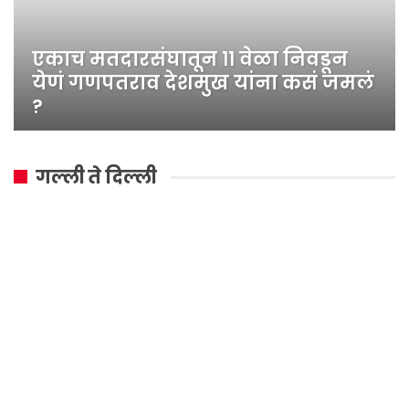
एकाच मतदारसंघातून ११ वेळा निवडून
येणं गणपतराव देशमुख यांना कसं जमलं
?
गल्ली ते दिल्ली