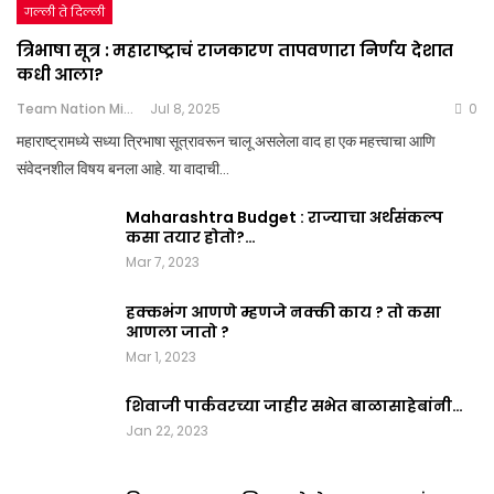
गल्ली ते दिल्ली
त्रिभाषा सूत्र : महाराष्ट्राचं राजकारण तापवणारा निर्णय देशात
कधी आला?
Team Nation Mic
Jul 8, 2025
0
महाराष्ट्रामध्ये सध्या त्रिभाषा सूत्रावरून चालू असलेला वाद हा एक महत्त्वाचा आणि
संवेदनशील विषय बनला आहे. या वादाची…
Maharashtra Budget : राज्याचा अर्थसंकल्प
कसा तयार होतो?…
Mar 7, 2023
हक्कभंग आणणे म्हणजे नक्की काय ? तो कसा
आणला जातो ?
Mar 1, 2023
शिवाजी पार्कवरच्या जाहीर सभेत बाळासाहेबांनी…
Jan 22, 2023