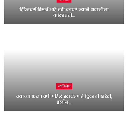
हिंडेनबर्ग रिसर्च आहे तरी काय? ज्याने अदानीना
कोट्यवधी…
व्यक्तिवेध
वयाच्या १०व्या वर्षी पहिलं स्टार्टअप ते ट्विटरची खरेदी,
इलॉन…