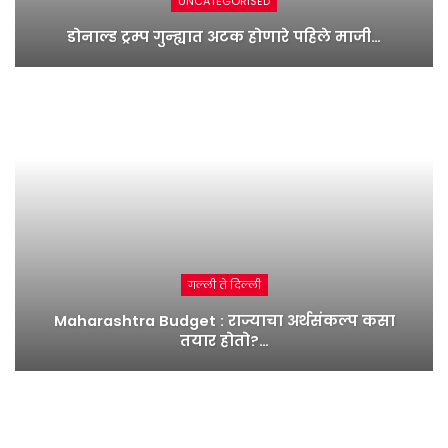
UNCATEGORISED
डोनाल्ड ट्रम्प गुन्ह्यात अटक होणारे पहिले माजी…
गल्ली ते दिल्ली
Maharashtra Budget : राज्याचा अर्थसंकल्प कसा
तयार होतो?…