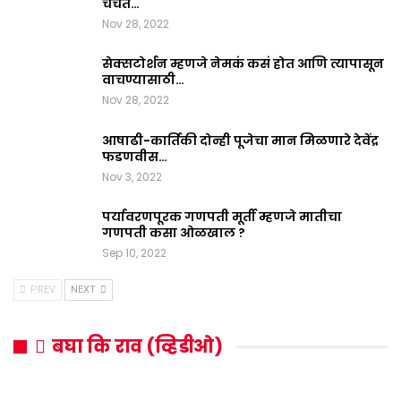
चर्चेत…
Nov 28, 2022
सेक्सटोर्शन म्हणजे नेमकं कसं होत आणि त्यापासून
वाचण्यासाठी…
Nov 28, 2022
आषाढी-कार्तिकी दोन्ही पूजेचा मान मिळणारे देवेंद्र
फडणवीस…
Nov 3, 2022
पर्यावरणपूरक गणपती मूर्ती म्हणजे मातीचा
गणपती कसा ओळखाल ?
Sep 10, 2022
PREV
NEXT
बघा कि राव (व्हिडीओ)