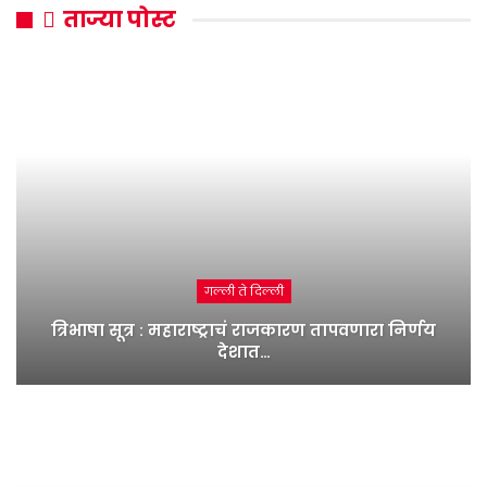
ताज्या पोस्ट
गल्ली ते दिल्ली
त्रिभाषा सूत्र : महाराष्ट्राचं राजकारण तापवणारा निर्णय
देशात…