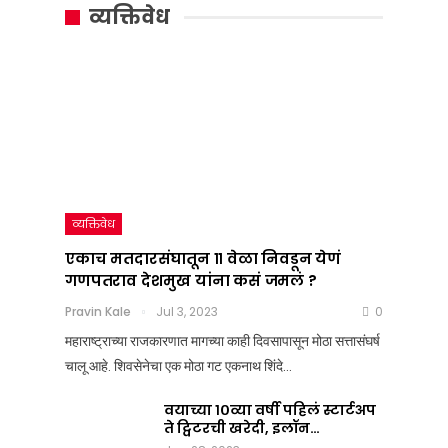
सूत्र
मतदारसंघातून
व्यक्तिवेध
:
११
महाराष्ट्राचं
वेळा
राजकारण
निवडून
तापवणारा
येणं
निर्णय
गणपतराव
देशात
देशमुख
व्यक्तिवेध
कधी
यांना
एकाच मतदारसंघातून ११ वेळा निवडून येणं
गणपतराव देशमुख यांना कसं जमलं ?
आला?
कसं
Pravin Kale
Jul 3, 2023
0
जमलं
Team Nation Mic
महाराष्ट्राच्या राजकारणात मागच्या काही दिवसापासून मोठा सत्तासंघर्ष
Jul
?
चालू आहे. शिवसेनेचा एक मोठा गट एकनाथ शिंदे…
8,
2025
Pravin Kale
0
वयाच्या १०व्या वर्षी पहिलं स्टार्टअप
Jul
ते ट्विटरची खरेदी, इलॉन…
3,