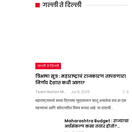
गल्ली ते दिल्ली
गल्ली ते दिल्ली
त्रिभाषा सूत्र : महाराष्ट्राचं राजकारण तापवणारा
निर्णय देशात कधी आला?
Team Nation Mic
Jul 8, 2025
0
महाराष्ट्रामध्ये सध्या त्रिभाषा सूत्रावरून चालू असलेला वाद हा एक
महत्त्वाचा आणि संवेदनशील विषय बनला आहे. या वादाची…
Maharashtra Budget : राज्याचा
अर्थसंकल्प कसा तयार होतो?…