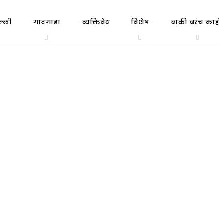
ल्ली
गावगाडा
व्यक्तिवेध
विशेष
बाकी बरंच काही
त्रिभाषा
एकाच
गल्ली ते दिल्ली
व्यक्तिवेध