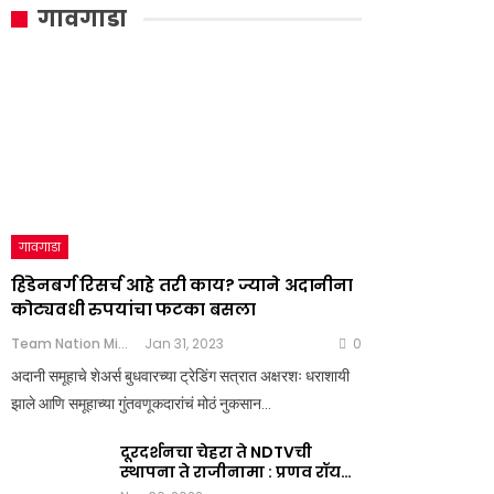
गावगाडा
गावगाडा
हिंडेनबर्ग रिसर्च आहे तरी काय? ज्याने अदानीना
कोट्यवधी रुपयांचा फटका बसला
Team Nation Mic
Jan 31, 2023
0
अदानी समूहाचे शेअर्स बुधवारच्या ट्रेडिंग सत्रात अक्षरशः धराशायी
झाले आणि समूहाच्या गुंतवणूकदारांचं मोठं नुकसान…
दूरदर्शनचा चेहरा ते NDTVची
स्थापना ते राजीनामा : प्रणव रॉय…